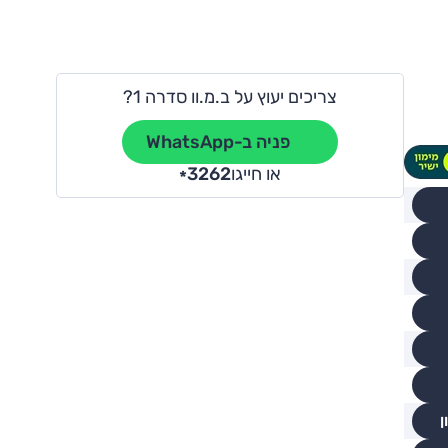
צריכים יעוץ על ב.מ.וו סדרה 1?
פניה ב-WhatsApp
או חייגו
3262
*
ן