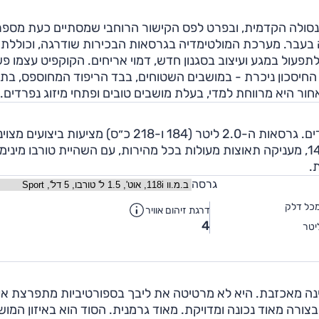
ונסולה הקדמית, ובפרט לפס הקישור הרוחבי שמסתיים כעת מספר
יה בעבר. מערכת המולטימדיה בגרסאות הבכירות שודרגה, וכוללת
פעול במגע ועיצוב בסגנון חדש, דמוי אריחים. הקוקפיט עצמו פ
מת החיסכון ניכרת - במושבים השטוחים, בבד הריפוד המחוספס, ב
ר היא מרווחת למדי, בעלת מושבים טובים ופתחי מיזוג נפרדים.
גם בגרסת הבסיס משולשת הצילינדרים, הביצועים מכובדים. גרסאות ה-2.0 ליטר (184 ו-218 כ״ס) מציעות ביצוע
שאינם מתקבלים על חשבון צריכת הדלק. גרסת העל, 140i, מעניקה תאוצות מעולות בכל מהירות, עם השהיית טורבו מי
.
גרסה
כל דלק
דרגת זיהום אוויר
4
יטר
יות מכל ב.מ.וו גבוהות בתחום הדינאמי - וסדרה 1 אינה מאכזבת. היא לא מרטיטה את ליבך בספורטיביות מתפרצת או
ורה מאוד נכונה ומדויקת. מאוד גרמנית. הסוד הוא באיזון המו