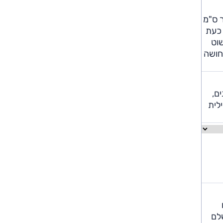
 ס"מ
 כעת
שוט
תחושה
ים מצוינים,
נימילית
שלם