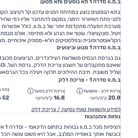
ב.מ.וו סדרה 1 תא נוסעים ותא מטען
בתא הנוסעים בוצע במתיחת הפנים עדכון קל לעיצוב הק
לפני פתח האיוורור הימני, במקום להתחבר אליו כפי שה
מערכת הפעלה מתקדמת יותר של ב.מ.וו, כולל אפשרות לת
ויעיל, פונקציונלי, עוטף את הנהג ולא מתיימר. אולם מג
הקלאוסטרופובית ובפלסטיקים הלא-מספיק איכותיים. מאחו
ב.מ.וו סדרה 1 מנוע וביצועים
וצליל משובח. תיבת ההילוכים חלקה ויעילה בכל הגרסאות
ב.מ.וו סדרה 1 - צריכת דלק
נפח מ
צריכת דלק - ממוצעת
צריכת דלק בפועל
52
16.8
20.8
ק"מ/ליטר
ק"מ/ליטר
ל
למידע והשוואת טווחי נסיעה / צריכת דלק
נוחות והתנהגות
הציפ
כובשת אותך באופייה המלבב, אבל היא פשוט עושה הכל בצ