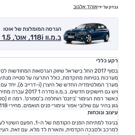
אוהד אלגוב
נבדק על ידי
הגרסה המומלצת של אוטו
ב.מ.וו 118i, אוט', 1.5 ל' טורבו, 5 דל', Sport 2017
רקע כללי
מערכות בטיחות מתקדמת, כולל התרעה על סטייה מנתיב, 
ויש גם חישוקים חדש
כאשר רמת הגימור 'ביזנס' הוחלפה ב'ספורט'. רמה זו (ספ
גוון בהיר עם שילובי אפור וגימורי פנים תואמים. מחירי 118 ו-120 התייקרו מעט.
עיצוב ונוכחות
בניגוד למתיחת הפנים הקו
למרכב ולסבכה הקדמית, ותאורת לד מלא. עם זאת, העיצוב 