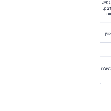
גמיש
דבק,
ות
פן
י לשלם