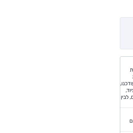
פת
ל היצרן (i-דרייב 6), יחד עם מחוונים וקונסולה מרכזית מחודשים. חבילות העיצוב ספורט ו-M עודכנו,
ציוד,
 לבין
ים