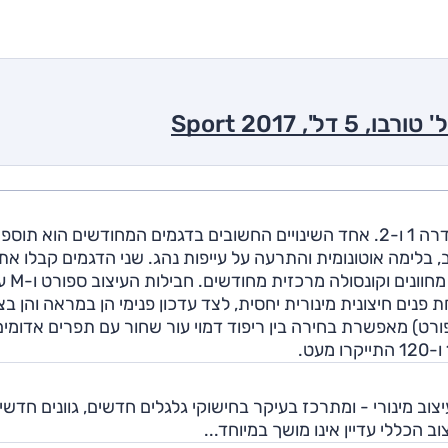
בסוף 2017 החל בישראל שיווק הגרסאות המחודשות לסדרה 1 ו-2. אחד השינויים החשובים בדגמים המחודשים הוא תוס
בלימה אוטונומית והתרעה על עייפות נהג. שני הדגמים קבלו את
מערך המולטימדיה החדש ש
ים. ב.מ.וו סדרה 1 2017 עברה מתיחת פנים חיצונית מינורית יחסית, לצד עדכון פנימי הן במראה והן ב
ורט) מאפשרת בחירה בין ריפוד דמוי עור שחור עם תפרים אדומים,
דמת של ה-1, הפעם השינוי לעיצוב מינורי - ומתרכז בעיקר בחישוקי גלגלים חדשים, גוונים חדש
הכללי עדיין אינו מושך במיוחד...