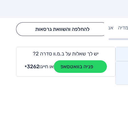
מדיה
אבזור
Hide config section
להחלפה והשוואת גרסאות
יש לך שאלות על ב.מ.וו סדרה 2?
או חייגו
3262
פניה בוואטסאפ
*