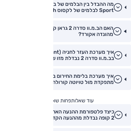
מה ההבדל בין הבלמים של ב.מ.וו סדרה 2 M-
Sport לבלמים של לקסוס IS300h?
האם הב.מ.וו סדרה 2 גראן קופה בטוחה יותר
מהונדה אקורד?
איך מערכת העזר לחניה (Parking Assistant)
בב.מ.וו סדרה 2 נבדלת מזו של יונדאי איוניק 6?
איך מערכת בלימת החירום בב.מ.וו סדרה 2
מתפקדת מול טויוטה קורולה?
עוד שאלות
פחות שאלות
כיצד פלטפורמת ההנעה האחורית של ב.מ.וו סדרה
2 קופה נבדלת מההנעה הקדמית של אאודי A3?