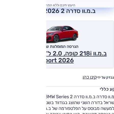
היעוץ חינם וללא התחייבות
ב.מ.וו סדרה 2 2026 חוות דעת
הגרסה המומלצת של אוטו
ב.מ.וו 218i קופה, 2.0 ל' טורבו, אוט', M-
Sport 2026
קינן כהן
נבדק על ידי
ע כללי
ב.מ.וו סדרה ב.מ.וו סדרה 2 BMW Series היא מכונית קופה המוצ
בישראל בדורה השני שהוצג בגודווד בשנת 2020. דור זה של סד