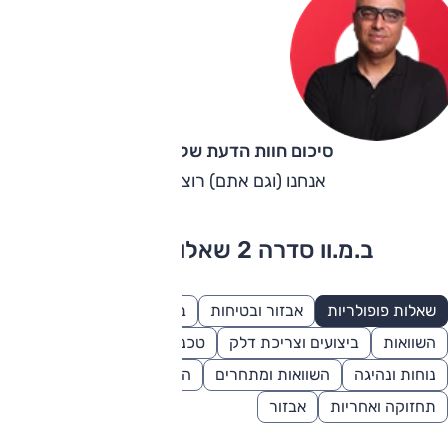
סיכום חוות הדעת של קינן כהן
אנחנו (וגם אתם) רוצים אחת.
ב.מ.וו סדרה 2 שאלות ותשובות
שאלות פופולריות
אבזור ובטיחות
בטיחות
מנוע וביצועים
השוואות
ביצועים וצריכת דלק
טכנולוגיה
מידות ונפחים
נוחות ונהיגה
השוואות ומתחרים
השוואה ותחרות
תחזוקה ואחריות
אבזור