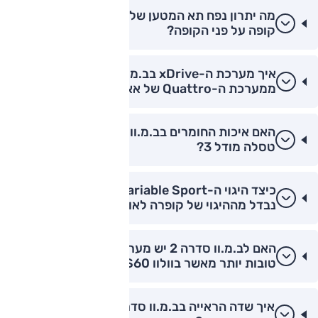
מה יתרון נפח תא המטען של ב.מ.וו סדרה 2 גראן
קופה על פני הקופה?
איך מערכת ה-xDrive בב.מ.וו סדרה 2 נבדלת
ממערכת ה-Quattro של אאודי?
האם איכות החומרים בב.מ.וו סדרה 2 גבוהה מזו של
טסלה מודל 3?
כיצד היגוי ה-Variable Sport בב.מ.וו סדרה 2
נבדל מההיגוי של קופרה לאון?
האם לב.מ.וו סדרה 2 יש מערכות בטיחות אקטיביות
טובות יותר מאשר בוולוו S60?
איך שדה הראייה בב.מ.וו סדרה 2 קופה לעומת