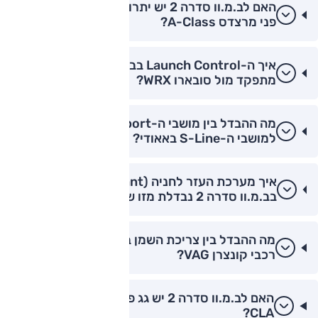
האם לב.מ.וו סדרה 2 יש יתרון בבידוד רעשי רוח על
פני מרצדס A-Class?
איך ה-Launch Control בב.מ.וו סדרה 2 M240i
מתפקד מול סובארו WRX?
מה ההבדל בין מושבי ה-M-Sport בב.מ.וו סדרה 2
למושבי ה-S-Line באאודי?
איך מערכת העזר לחניה (Parking Assistant)
בב.מ.וו סדרה 2 נבדלת מזו של יונדאי איוניק 6?
מה ההבדל בין צריכת השמן בב.מ.וו סדרה 2 מול
רכבי קונצרן VAG?
האם לב.מ.וו סדרה 2 יש גג פנורמי כמו במרצדס
CLA?