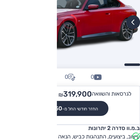
0
0
0
478,900
319,900 -
לגרסאות והשוואה
₪
₪
₪2,950
החזר חודשי החל מ-
ב.מ.וו סדרה 2 יתרונות
עיצוב, ביצועים, התנהגות כביש, הנאה מנהיגה