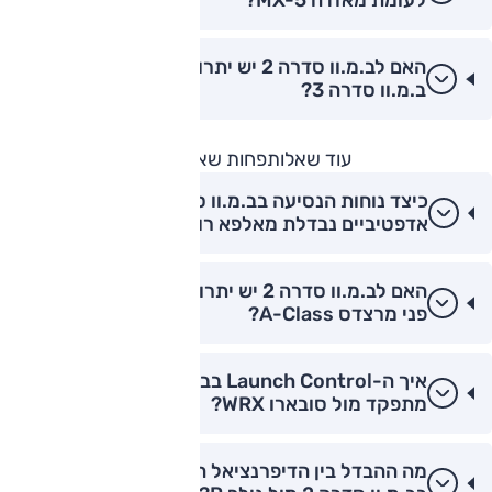
לעומת מאזדה MX-5?
האם לב.מ.וו סדרה 2 יש יתרון במשקל עצמי על פני
ב.מ.וו סדרה 3?
עוד שאלות
פחות שאלות
כיצד נוחות הנסיעה בב.מ.וו סדרה 2 עם מתלים
אדפטיביים נבדלת מאלפא רומיאו ג'וליה?
האם לב.מ.וו סדרה 2 יש יתרון בבידוד רעשי רוח על
פני מרצדס A-Class?
איך ה-Launch Control בב.מ.וו סדרה 2 M240i
מתפקד מול סובארו WRX?
מה ההבדל בין הדיפרנציאל המוגבל החלקה (LSD)