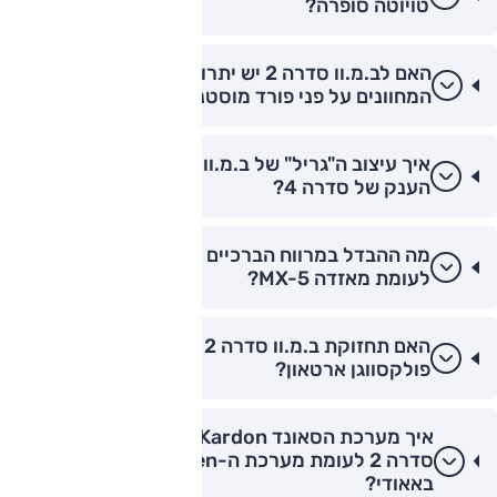
טויוטה סופרה?
האם לב.מ.וו סדרה 2 יש יתרון טכנולוגי בלוח
המחוונים על פני פורד מוסטנג?
איך עיצוב ה"גריל" של ב.מ.וו סדרה 2 נבדל מהגריל
הענק של סדרה 4?
מה ההבדל במרווח הברכיים בב.מ.וו סדרה 2 קופה
לעומת מאזדה MX-5?
האם תחזוקת ב.מ.וו סדרה 2 יקרה יותר מתחזוקת
פולקסווגן ארטאון?
איך מערכת הסאונד Harman Kardon בב.מ.וו
סדרה 2 לעומת מערכת ה-Bang & Olufsen
באאודי?