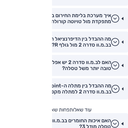
איך מערכת בלימת החירום בב.מ.וו סדרה 2
מתפקדת מול טויוטה קורולה?
מה ההבדל בין הדיפרנציאל המוגבל החלקה (LSD)
בב.מ.וו סדרה 2 מול גולף R?
האם לב.מ.וו סדרה 2 יש אפליקציית שליטה מרחוק
טובה יותר משל טסלה?
מה ההבדל בין מתלה ה-Double Joint הקדמי
בב.מ.וו סדרה 2 למתלה מקפרסון רגיל?
עוד שאלות
פחות שאלות
האם איכות החומרים בב.מ.וו סדרה 2 גבוהה מזו של
טסלה מודל 3?