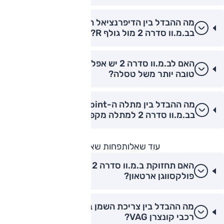
מה ההבדל בין הדיפרנציאל המוגבל החלקה (LSD)
בב.מ.וו סדרה 2 מול גולף R?
האם לב.מ.וו סדרה 2 יש אפליקציית שליטה מרחוק
טובה יותר משל טסלה?
מה ההבדל בין מתלה ה-Double Joint הקדמי
בב.מ.וו סדרה 2 למתלה מקפרסון רגיל?
עוד שאלות
פחות שאלות
האם תחזוקת ב.מ.וו סדרה 2 יקרה יותר מתחזוקת
פולקסווגן ארטאון?
מה ההבדל בין צריכת השמן בב.מ.וו סדרה 2 מול
רכבי קונצרן VAG?