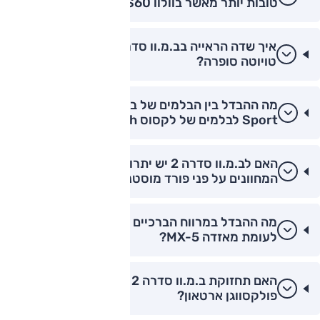
טובות יותר מאשר בוולוו S60?
איך שדה הראייה בב.מ.וו סדרה 2 קופה לעומת
טויוטה סופרה?
מה ההבדל בין הבלמים של ב.מ.וו סדרה 2 M-
Sport לבלמים של לקסוס IS300h?
האם לב.מ.וו סדרה 2 יש יתרון טכנולוגי בלוח
המחוונים על פני פורד מוסטנג?
מה ההבדל במרווח הברכיים בב.מ.וו סדרה 2 קופה
לעומת מאזדה MX-5?
האם תחזוקת ב.מ.וו סדרה 2 יקרה יותר מתחזוקת
פולקסווגן ארטאון?