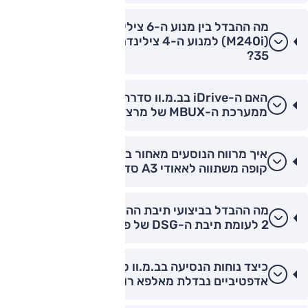
מה ההבדל בין מנוע ה-6 צילינדרים בב.מ.וו סדרה 2
(M240i) למנוע ה-4 צילינדרים במרצדס CLA
35?
האם ה-iDrive בב.מ.וו סדרה 2 נוח יותר לתפעול
ממערכת ה-MBUX של מרצדס?
איך מרווח הנוסעים מאחור בב.מ.וו סדרה 2 גראן
קופה משתווה לאאודי A3 סדאן?
מה ההבדל בביצועי תיבת ההילוכים של ב.מ.וו סדרה
2 לעומת תיבת ה-DSG של פולקסווגן גולף GTI?
כיצד נוחות הנסיעה בב.מ.וו סדרה 2 עם מתלים
אדפטיביים נבדלת מאלפא רומיאו ג'וליה?