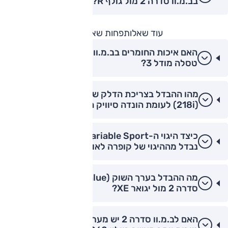
בב.מ.וו סדרה 2 מול גולף R?
עוד שאלות
פחות שאלות
האם איכות החומרים בב.מ.וו סדרה 2 גבוהה מזו של
טסלה מודל 3?
מהו ההבדל בצריכת הדלק של ב.מ.וו סדרה 2
(218i) לעומת הונדה סיוויק היברידית?
כיצד היגוי ה-Variable Sport בב.מ.וו סדרה 2
נבדל מההיגוי של קופרה לאון?
מה ההבדל בערך השוק (Resale Value) של ב.מ.וו
סדרה 2 מול יגואר XE?
האם לב.מ.וו סדרה 2 יש מערכות בטיחות אקטיביות