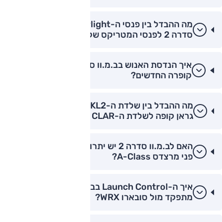
מה ההבדל בין פנסי ה-Laserlight של ב.מ.וו
סדרה 2 לפנסי המטריקס של אאודי?
איך הנדסת האנוש בב.מ.וו סדרה 2 לעומת דגמי
קופרה החדשים?
מה ההבדל בין שלדת ה-UKL2 של ב.מ.וו סדרה 2
גראן קופה לשלדת ה-CLAR של הקופה?
האם לב.מ.וו סדרה 2 יש יתרון בבידוד רעשי רוח על
פני מרצדס A-Class?
איך ה-Launch Control בב.מ.וו סדרה 2 M240i
מתפקד מול סובארו WRX?