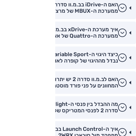
האם ה-iDrive בב.מ.וו סדרה 2 נוח יותר לתפעול
ממערכת ה-MBUX של מרצדס?
איך מערכת ה-xDrive בב.מ.וו סדרה 2 נבדלת
ממערכת ה-Quattro של אאודי?
כיצד היגוי ה-Variable Sport בב.מ.וו סדרה 2
נבדל מההיגוי של קופרה לאון?
האם לב.מ.וו סדרה 2 יש יתרון טכנולוגי בלוח
המחוונים על פני פורד מוסטנג?
מה ההבדל בין פנסי ה-Laserlight של ב.מ.וו
סדרה 2 לפנסי המטריקס של אאודי?
איך ה-Launch Control בב.מ.וו סדרה 2 M240i
מתפקד מול סובארו WRX?