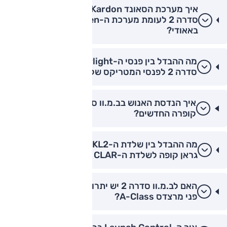
איך מערכת הסאונד Harman Kardon בב.מ.וו
סדרה 2 לעומת מערכת ה-Bang & Olufsen
באאודי?
מה ההבדל בין פנסי ה-Laserlight של ב.מ.וו
סדרה 2 לפנסי המטריקס של אאודי?
איך הנדסת האנוש בב.מ.וו סדרה 2 לעומת דגמי
קופרה החדשים?
מה ההבדל בין שלדת ה-UKL2 של ב.מ.וו סדרה 2
גראן קופה לשלדת ה-CLAR של הקופה?
האם לב.מ.וו סדרה 2 יש יתרון בבידוד רעשי רוח על
פני מרצדס A-Class?