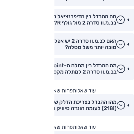
מה ההבדל בין הדיפרנציאל המוגבל החלקה (LSD)
בב.מ.וו סדרה 2 מול גולף R?
האם לב.מ.וו סדרה 2 יש אפליקציית שליטה מרחוק
טובה יותר משל טסלה?
מה ההבדל בין מתלה ה-Double Joint הקדמי
בב.מ.וו סדרה 2 למתלה מקפרסון רגיל?
עוד שאלות
פחות שאלות
מהו ההבדל בצריכת הדלק של ב.מ.וו סדרה 2
(218i) לעומת הונדה סיוויק היברידית?
עוד שאלות
פחות שאלות