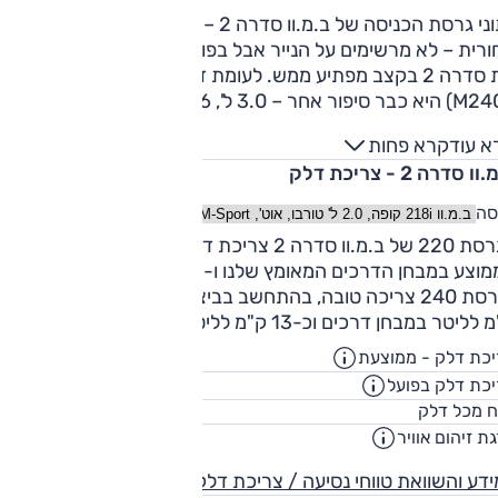
נתוני גרסת הכניסה של ב.מ.וו סדרה 2 – 220, 184 כ"ס, הנעה
רית – לא מרשימים על הנייר אבל בפועל המנוע יעיל מאוד ומזיז
את סדרה 2 בקצב מפתיע ממש. לעומת זאת הגרסה הבכירה
(M240i) היא כבר סיפור אחר – 3.0 ל', 6 ציל', טורבו, 374
ולה – והביצועים בהתאם. יציאה מהמקום נעשית בצורה נחרצת
א עוד
קרא פחות
ירה והאצות הביניים מעולות ממש. ועל הביצועים המצטיינים מוסי
ו סדרה 2 - צריכת דלק
וע צליל ואופי ספורטיביים שמוסיפים לאווירה.
סה
בגרסת 220 של ב.מ.וו סדרה 2 צריכת דלק טובה: 12 ק"מ לליטר
בממוצע במבחן הדרכים המאומץ שלנו ו-15 ק"מ לליטר בשיוט.
לגרסת 240 צריכה 
לליטר במבחן דרכים וכ-13 ק"מ לליטר בשיוט נינוח.
כת דלק - ממוצעת
15.2
ק"מ/ליט
כת דלק בפועל
12.3
ק"מ/ליט
52
ח מכל דלק
ליט
ת זיהום אוויר
4
דע והשוואת טווחי נסיעה / צריכת דלק