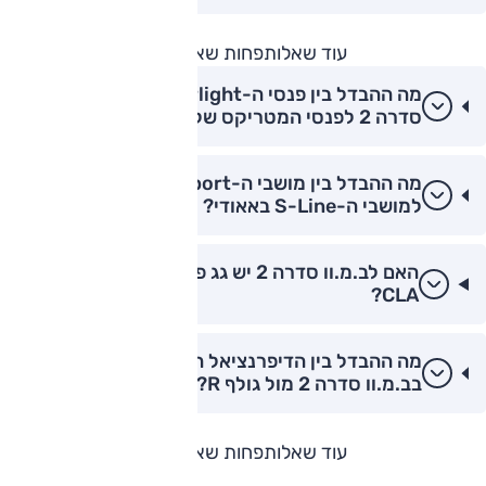
עוד שאלות
פחות שאלות
מה ההבדל בין פנסי ה-Laserlight של ב.מ.וו
סדרה 2 לפנסי המטריקס של אאודי?
מה ההבדל בין מושבי ה-M-Sport בב.מ.וו סדרה 2
למושבי ה-S-Line באאודי?
האם לב.מ.וו סדרה 2 יש גג פנורמי כמו במרצדס
CLA?
מה ההבדל בין הדיפרנציאל המוגבל החלקה (LSD)
בב.מ.וו סדרה 2 מול גולף R?
עוד שאלות
פחות שאלות