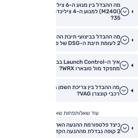
מה ההבדל בין מנוע ה-6 צילינדרים בב.מ.וו סדרה 2
(M240i) למנוע ה-4 צילינדרים במרצדס CLA
35?
מה ההבדל בביצועי תיבת ההילוכים של ב.מ.וו סדרה
2 לעומת תיבת ה-DSG של פולקסווגן גולף GTI?
איך ה-Launch Control בב.מ.וו סדרה 2 M240i
מתפקד מול סובארו WRX?
מה ההבדל בין צריכת השמן בב.מ.וו סדרה 2 מול
רכבי קונצרן VAG?
עוד שאלות
פחות שאלות
כיצד פלטפורמת ההנעה האחורית של ב.מ.וו סדרה
2 קופה נבדלת מההנעה הקדמית של אאודי A3?