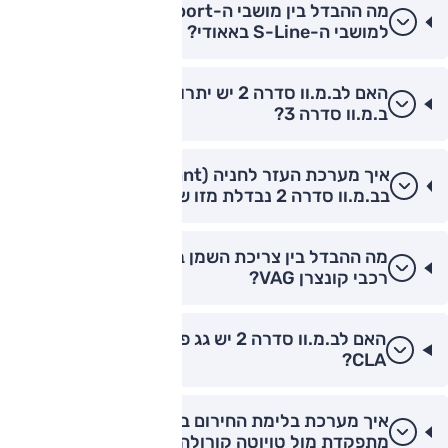
מה ההבדל בין מושבי ה-M-Sport בב.מ.וו סדרה 2
למושבי ה-S-Line באאודי?
האם לב.מ.וו סדרה 2 יש יתרון במשקל עצמי על פני
ב.מ.וו סדרה 3?
איך מערכת העזר לחניה (Parking Assistant)
בב.מ.וו סדרה 2 נבדלת מזו של יונדאי איוניק 6?
מה ההבדל בין צריכת השמן בב.מ.וו סדרה 2 מול
רכבי קונצרן VAG?
האם לב.מ.וו סדרה 2 יש גג פנורמי כמו במרצדס
CLA?
איך מערכת בלימת החירום בב.מ.וו סדרה 2
מתפקדת מול טויוטה קורולה?