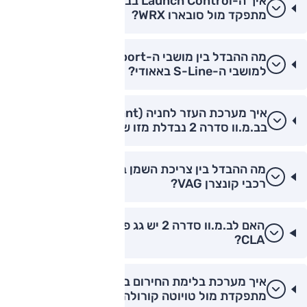
איך ה-Launch Control בב.מ.וו סדרה 2 M240i
מתפקד מול סובארו WRX?
מה ההבדל בין מושבי ה-M-Sport בב.מ.וו סדרה 2
למושבי ה-S-Line באאודי?
איך מערכת העזר לחניה (Parking Assistant)
בב.מ.וו סדרה 2 נבדלת מזו של יונדאי איוניק 6?
מה ההבדל בין צריכת השמן בב.מ.וו סדרה 2 מול
רכבי קונצרן VAG?
האם לב.מ.וו סדרה 2 יש גג פנורמי כמו במרצדס
CLA?
איך מערכת בלימת החירום בב.מ.וו סדרה 2
מתפקדת מול טויוטה קורולה?