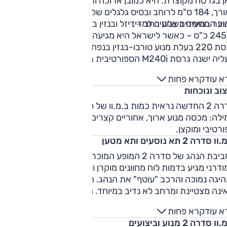
כאן בגרסה מקוצרת. היא כמובן ארוכה ו
לאורך, 184 ס"מ לרוחב ובסיס גלגלים של 274 ס"מ – אולם כיום
בר במימדים צנועים למדי.
היצע המנועים בעולם רחב – דיזל ובנזין בהספקים שבין 156 כ"ס
ל-245 כ"ס – כאשר לישראל היא מגיעה בשתי גרסאות. בבסיס
גרסת 220 בעלת מנוע טורבו-בנזין בנפח 2.0 ל' המפיק 184 כ"ס.
מעליה ישנה גרסת M240i הספורטיבית בעלת מנוע 3 ל' מוגדש (6
ציל') המפיק 374 כ"ס וההנעה כפולה. בראש ההיצע ישנה M2 –
א עוד
קרא פחות
גרסת הביצועים של הדגם בעלת הנעה אחורית, תיבה ידנית, 460
וב ונוכחות
כ"ס וכיול מוקפד של חטיבת M של היצרנית. השיווק בישראל החל
2022.
סדרה 2 החדשה נראית כמות ב.מ.וו של פעם במובן הכי טוב של
לה: מכסה מנוע ארוך, אחוריים קצרים, כנפיים נפוחות ומופע כללי
רטיבי ומוקצן.
 סדרה 2 תא נוסעים ותא מטען
לסביבת הנהג של סדרה 2 המופע המוכר של ב.מ.וו והביטוי לעידן
דרני מגיע בדמות לוח מחוונים מוקרן ומסך מולטימדיה נאה. תנו
היגה נמוכה והרכב "עוטף" את הנהג. המחיר של כך הוא ראות
נה מצטיינת ומרחב לא נדיב במיוחד. מושב הנהג נוח אך חסר
נון תמיכה לגב התחתון. מאחור ישנם שני מושבים והמרחב שם
א עוד
קרא פחות
יר, הכניסה לשם פחות.
ו סדרה 2 מנוע וביצועים