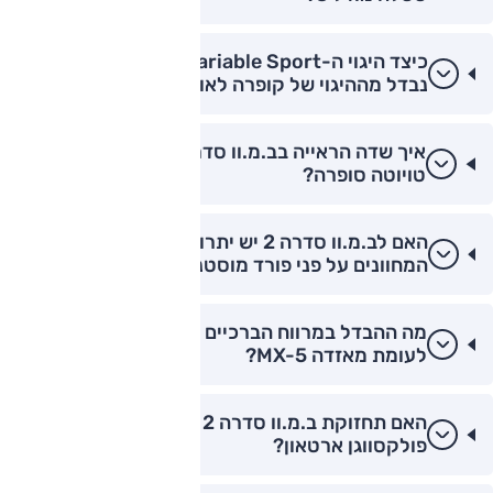
כיצד היגוי ה-Variable Sport בב.מ.וו סדרה 2
נבדל מההיגוי של קופרה לאון?
איך שדה הראייה בב.מ.וו סדרה 2 קופה לעומת
טויוטה סופרה?
האם לב.מ.וו סדרה 2 יש יתרון טכנולוגי בלוח
המחוונים על פני פורד מוסטנג?
מה ההבדל במרווח הברכיים בב.מ.וו סדרה 2 קופה
לעומת מאזדה MX-5?
האם תחזוקת ב.מ.וו סדרה 2 יקרה יותר מתחזוקת
פולקסווגן ארטאון?