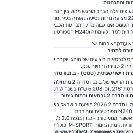
חות והתנהגות
בסעיפים אלה הבדל מורגש ממש בין הגרסאות של הסדרה 2, ג
220 מציעה נוחות נסיעה נאותה בעיר, טובה מחוץ לעיר וריסון סביר 
 העומס אינו גבוה מדי. התנהגות הכביש מדויקת ומוצלחת אך
סולידית למדי. לעומתה M240i הספורטיבית נוקשה יותר ופחות נוח
ם-יום. על חוסר הנוחות היא מפצה בהתנהגות כביש מצויינת ממש
א עוד
קרא פחות
דובר באחת המכוניות הטובות, המסוגלות והמהנות ביותר לנהיגה
ורה למחיר
ביבת המחיר שלה.
ס לגרסאות ביצועים של מותגי יוקרה אחרים התמורה של ב.מ.וו
ירה והחיוך ענק.
ת רישוי שנתית (טסט) - ב.מ.וו סדרה 2
אגרת הרישוי של ב.מ.וו סדרה 2 מתחילה מ-3,593 ש"ח בשנה
-5,203 ש"ח בשנה לגרסת ההנעה 'M240'.
 סדרה 2 גרסאות ורמות גימור
ב.מ.וו סדרה 2 2026 מוצעת בישראל בשתי גרסאות – 218 "ר
דדת.
לראשונה מנוע טורבו-בנזין בנפח 2.0 ל', מפיק 156 כ"ס וההנעה
אחורית, רמת הגימור 'M-SPORT' כוללת חבילת אווירודינמיקה M
(פגושים וחצאיות ספורטיביים), חישוקי סגסוגת "18, וגימור
רמת הגימור 'M-Shadow' כוללת עיצוב "מושחר": גריל כליות בשח