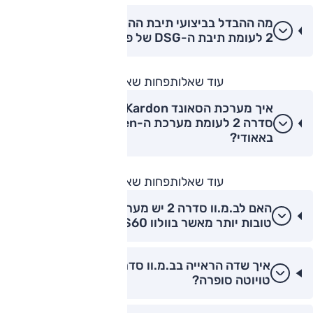
מה ההבדל בביצועי תיבת ההילוכים של ב.מ.וו סדרה
2 לעומת תיבת ה-DSG של פולקסווגן גולף GTI?
עוד שאלות
פחות שאלות
איך מערכת הסאונד Harman Kardon בב.מ.וו
סדרה 2 לעומת מערכת ה-Bang & Olufsen
באאודי?
עוד שאלות
פחות שאלות
האם לב.מ.וו סדרה 2 יש מערכות בטיחות אקטיביות
טובות יותר מאשר בוולוו S60?
איך שדה הראייה בב.מ.וו סדרה 2 קופה לעומת
טויוטה סופרה?