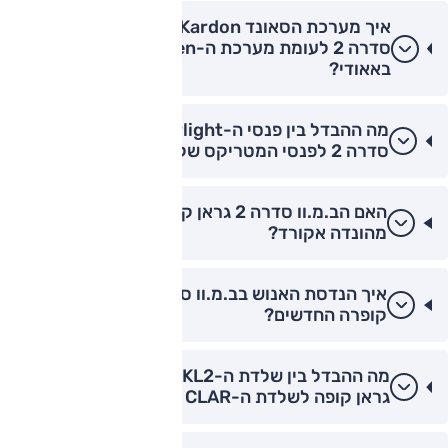
איך מערכת הסאונד Harman Kardon בב.מ.וו
סדרה 2 לעומת מערכת ה-Bang & Olufsen
באאודי?
מה ההבדל בין פנסי ה-Laserlight של ב.מ.וו
סדרה 2 לפנסי המטריקס של אאודי?
האם הב.מ.וו סדרה 2 גראן קופה בטוחה יותר
מהונדה אקורד?
איך הנדסת האנוש בב.מ.וו סדרה 2 לעומת דגמי
קופרה החדשים?
מה ההבדל בין שלדת ה-UKL2 של ב.מ.וו סדרה 2
גראן קופה לשלדת ה-CLAR של הקופה?