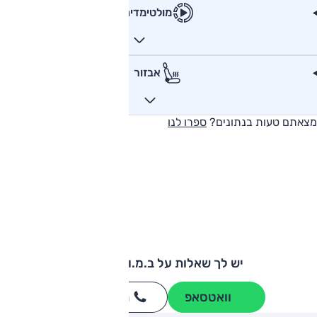
מולטימדיה
אבזור
מצאתם טעות בנתונים?
ספרו לנו
יש לך שאלות על ב.מ.וו סדרה 2?
וואטסאפ
חייגו
3262
*