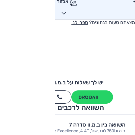
אבזור
מצאתם טעות בנתונים?
ספרו לנו
יש לך שאלות על ב.מ.וו סדרה 7?
וואטסאפ
חייגו
3262
*
השוואה לרכבים מתחרים
השוואה בין ב.מ.וו סדרה 7
ב.מ.וו 750i לונג, אוט', Pure Excellence ,4.4T