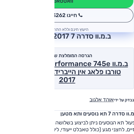
וואטסאפ
חייגו 3262
*
היעוץ חינם וללא התחייבות
ב.מ.וו סדרה 7 2017 חוות דעת
הגרסה המומלצת של אוטו
ב.מ.וו iPerformance 745e, אוט', 3.0 ל'
טורבו פלאג אין הייבריד, M-superior
2017
אוהד אלגוב
נבדק על ידי
 סדרה 7 תא נוסעים ותא מטען
ול תא הנוסעים ניתן לביצוע בשלושה אופנים שונים (!) - לחצנים
יים, לחצני מגע (כולל טאבלט ייעודי, ליושבים מאחור) ומחוות של