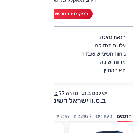
דירוג משוקלל של גולשי אוטו
לביקורות הגולשים (3)
הנאת נהיגה
5
עלויות תחזוקה
4
נוחות השימוש ואבזור
5
מרווח ישיבה
5
תא המטען
5
יש לכם ב.מ.וו סדרה 7?
כתבו חוות דעת
ב.מ.וו ישראל רשימת דגמים
הדגמים
מיניוונים
7 מושבים
היברידיות
משפחתיות
מנהלים
י