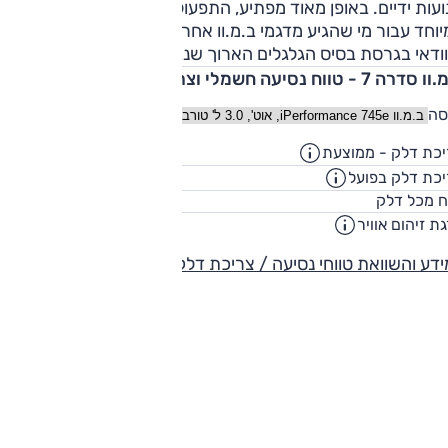
עות ידיים. באופן מאוד מפתיע, התפעול אינטואיטיבי להפליא,
וחד עבור מי שהגיע מדגמי ב.מ.וו אחרים. כצפוי, מרווח הפנים אדי
וודאי בגרסת בסיס הגלגלים הארוך שנבחנה).
דרה 7 - טווח נסיעה חשמלי וצריכת דלק
סה
כת דלק - ממוצעת
43.5
ק"מ/ליט
כת דלק בפועל
37
ק"מ/ליט
46
ח מכל דלק
ליט
ת זיהום אוויר
דע והשוואת טווחי נסיעה / צריכת דלק