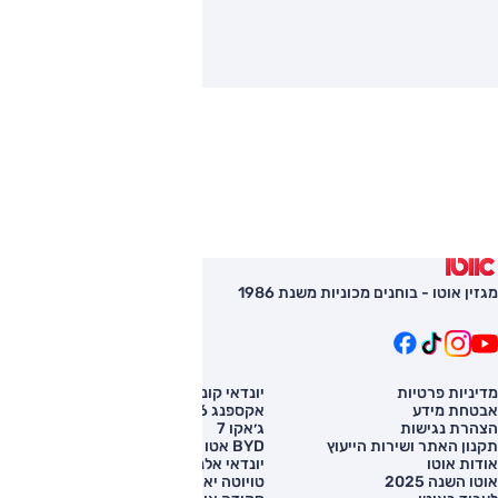
מגזין אוטו - בוחנים מכוניות משנת 1986
מדיניות פרטיות
יונדאי קונה
השוואת רכב
אבטחת מידע
אקספנג G6
רכב חדש
הצהרת נגישות
ג׳אקו 7
מחירון רכב
תקנון האתר ושירות הייעוץ
BYD אטו 3
מימון לרכב
אודות אוטו
יונדאי אלנטרה
אוטו השנה 2025
טויוטה יאריס קרוס