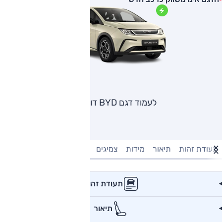
לעמוד דגם BYD דולפין
תעודת זהות
תיאור
מידות
צמיגים
מנוע וביצועים
טעינה חשמל
תעודת זהות
תיאור