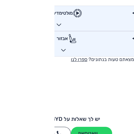
מולטימדיה
אבזור
מצאתם טעות בנתונים?
ספרו לנו
יש לך שאלות על BYD דולפין?
וואטסאפ
חייגו
3262