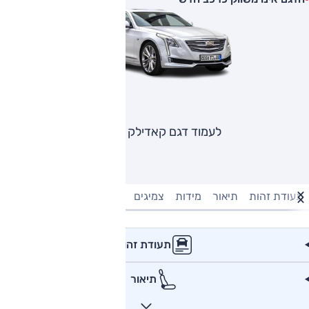
לעמוד דגם קאדילק CT6
תעודת זהות
תיאור
מידות
צמיגים
מנוע וביצועים
טעינה חשמל
תעודת זהות
תיאור