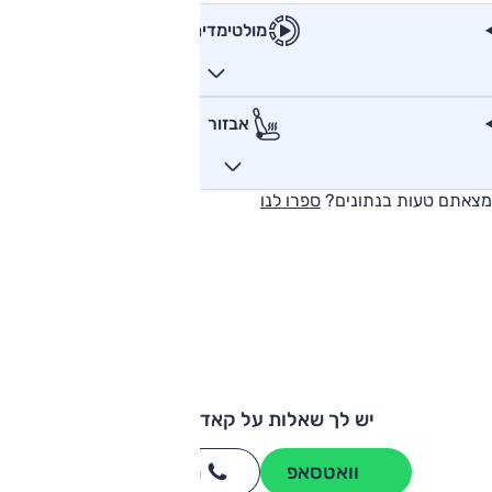
מולטימדיה
אבזור
מצאתם טעות בנתונים?
ספרו לנו
יש לך שאלות על קאדילק CT6?
וואטסאפ
חייגו
3262
*