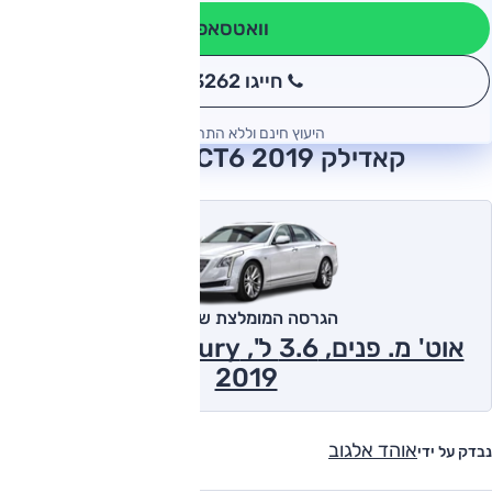
וואטסאפ
חייגו 3262
*
היעוץ חינם וללא התחייבות
קאדילק CT6 2019 חוות דעת
הגרסה המומלצת של אוטו
אוט' מ. פנים, 3.6 ל', Premium Luxury
2019
אוהד אלגוב
נבדק על ידי