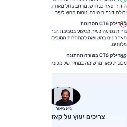
הידור ופאר כנדרש, מרחב גדול מאוד מאחור, ביצועים משובחים,
יכולת דינמית טובה, נוחות מחוץ לעיר.
קאדילק CT6 חסרונות
נוחות נסיעה בעיר, לביצוע בסביבת הנהג חסרים המילימטרים
האחרונים בהשוואה למתחרות המובילות, יחסית מעט מרחב
מלפנים.
קאדילק CT6 בשורה תחתונה
מכונית פאר מרשימה במחיר של מכונית סלון.
גיא גיאור
צריכים יעוץ על קאדילק CT6?