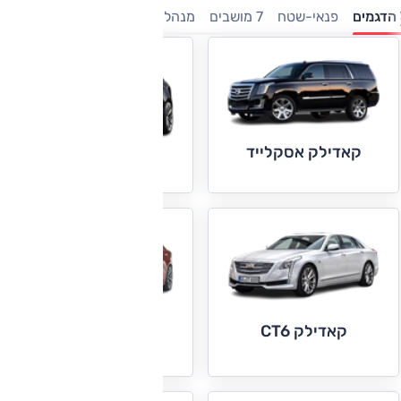
הדגמים
פנאי-שטח
7 מושבים
מנהלים
יוקרה
קאדילק אסקלייד
קאדילק ATS
קאדילק CT6
קאדילק CTS