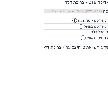
 CT6 - צריכת דלק
סה
כת דלק - ממוצעת
9.7
ק"מ/ליט
כת דלק בפועל
7.4
ק"מ/ליט
73
ח מכל דלק
ליט
ת זיהום אוויר
5
דע והשוואת טווחי נסיעה / צריכת דלק