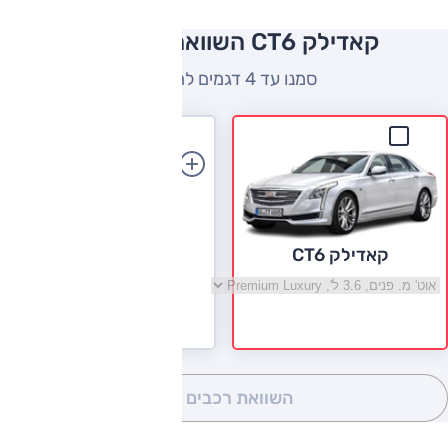
קאדילק CT6 השוואה למתחרים
סמנו עד 4 דגמים להשוואה
הוספת רכב
קאדילק CT6
בחר גרסה קאדילק CT6
השוואת רכבים
(0)