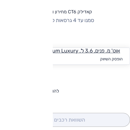
קאדילק CT6 מחירון וגרסאות
סמנו עד 4 גרסאות להשוואה
החזר חודשי
אוט' מ. פנים, 3.6 ל', Premium Luxury
החל מ-₪
2,323
הופסק השיווק
להורדת קטלוג קאדילק CT6
השוואת רכבים
(0)