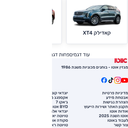
קאדילק XT4
קאדילק XT5
עוד דגמים
פחות דגמים
מגזין אוטו - בוחנים מכוניות משנת 1986
מדיניות פרטיות
יונדאי קונה
השוואת רכב
אבטחת מידע
אקספנג G6
רכב חדש
הצהרת נגישות
ג׳אקו 7
מחירון רכב
תקנון האתר ושירות הייעוץ
BYD אטו 3
מימון לרכב
אודות אוטו
יונדאי אלנטרה
אוטו השנה 2025
טויוטה יאריס קרוס
לעבוד באוטו
סקודה אוקטביה
צור קשר
טויוטה ראב 4