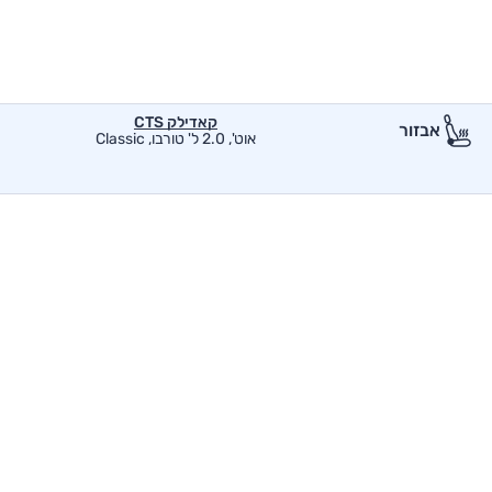
קאדילק CTS
אבזור
אוט', 2.0 ל' טורבו, Classic