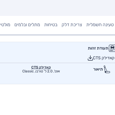
טעינה חשמלית
צריכת דלק
בטיחות
מתלים ובלמים
מולטי
תעודת זהות
דילק CTS
קאדילק CTS
תיאור
אוט', 2.0 ל' טורבו, Classic