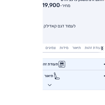
619,900
מחיר-₪
לעמוד דגם קאדילק CTS
תעודת זהות
תיאור
מידות
צמיגים
מנוע וביצועים
טעינה חשמל
תעודת זהות
תיאור