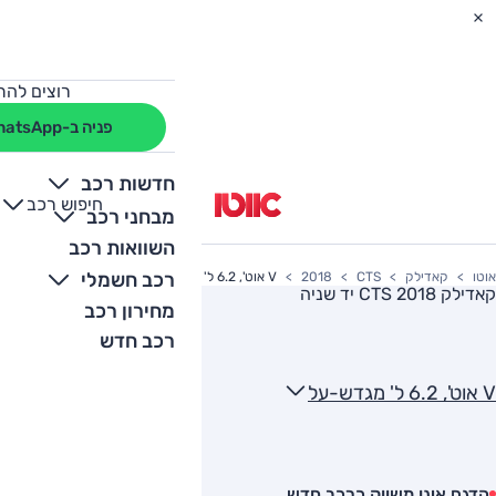
רוצים להת
פניה ב-WhatsApp
חדשות רכב
חיפוש רכב
+
-
מבחני רכב
השוואות רכב
רכב חשמלי
אוטו
קאדילק
CTS
2018
V אוט', 6.2 ל' מגדש-על
קאדילק CTS 2018
יד שניה
מחירון רכב
רכב חדש
V אוט', 6.2 ל' מגדש-על
הדגם אינו משווק כרכב חדש