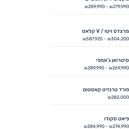
289,990
-
279,990
₪
₪
מרצדס ויטו / V קלאס
587,925
-
304,200
₪
₪
סיטרואן ג'אמפי
289,990
-
269,990
₪
₪
פורד טרנזיט קאסטום
282,000
₪
פיאט סקודו
284,990
-
274,990
₪
₪