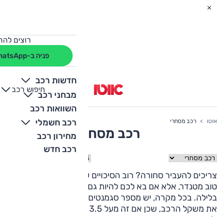
רוצים להת
פניה ב-WhatsApp
חדשות רכב
חיפוש רכב
+
-
מבחני רכב
השוואות רכב
רכב חשמלי
אוטו
רכב מסחרי
רכב מסחרי
מחירון רכב
רכב חדש
חר קטגוריה
בחר שנה
צריכים להעביר סחורה? רוב הסיכויים שאלו הכלים שיעשו זאת
טוב מטנדר, אלא אם בא לכם להיות גם השומרים של הציוד
בלילה. בכל מקרה, יש מספר סגמנטים, לפי גודל. חשוב לבדוק
את משקל הרכב, שכן אם זה מעל 3.5 טון, אתם תצטרכו רישיון