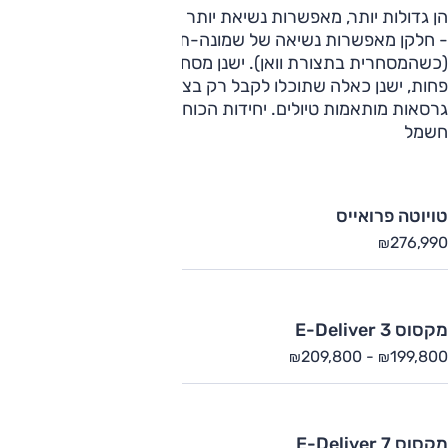
הן גדולות יותר, מאפשרות נשיאת יותר מטען וכמו-גם יותר נוסעים
- חלקן מאפשרות נשיאה של שמונה-תשעה נוסעים
(כשהמסחרית בתצורת וואן). ישנן מסחריות מפוארות יותר וישנן
פחות, ישנן כאלה שתוכלו לקבל רק בצורה מסחרית וישנן עם
גרסאות מותאמות טיולים. יחידות הכוח מגוונות, החל מדיזל ועד
חשמל
טויוטה פרואייס
276,990
₪
מקסוס E-Deliver 3
209,800
-
199,800
₪
₪
מקסוס E-Deliver 7