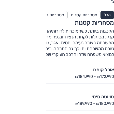
ג'
הכל
מסחריות קטנות
מסחריות גדולות
מסחריות בינוניות
מסחריות קטנות
הקטנות ביותר, כשהמוכרות לדורותיהן היו סיטרואן ברלינגו ורנו
קנגו. מסוגלות לקחת הן ציוד ובנפח מרשים והן להוביל את
המשפחה בצורה נעימה יחסית. אגב, נוחות הנסיעה לרוב, אף
טובה ממשפחתיות וכך גם המרחב. ביבשת הישנה, זה נפוץ למדי
למצוא משפחה שזהו הרכב העיקרי שלה
אופל קומבו
184,990
-
172,990
₪
₪
טויוטה סיטי
189,990
-
180,990
₪
₪