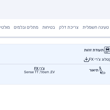
טעינה חשמלית
צריכת דלק
בטיחות
מתלים ובלמים
מולטי
תעודת זהות
וג צ'רי FX
צ'רי FX
תיאור
EV, חשמלי, Sense TT