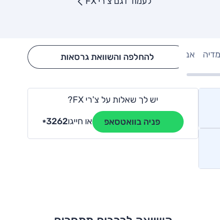
לעמוד דגם צ'רי FX
מדיה
אבזור
Hide config section
להחלפה והשוואת גרסאות
יש לך שאלות על צ'רי FX?
או חייגו
3262
פניה בוואטסאפ
*