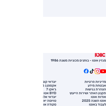
מגזין אוטו - בוחנים מכוניות משנת 1986
מדיניות פרטיות
יונדאי קונה
השוואת רכב
אבטחת מידע
אקספנג G6
רכב חדש
הצהרת נגישות
ג׳אקו 7
מחירון רכב
תקנון האתר ושירות הייעוץ
BYD אטו 3
מימון לרכב
אודות אוטו
יונדאי אלנטרה
אוטו השנה 2025
טויוטה יאריס קרוס
לעבוד באוטו
סקודה אוקטביה