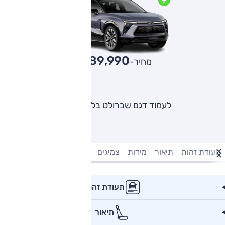
389,990
מחיר-₪
לעמוד דגם שברולט בלייזר EV
תעודת זהות
תיאור
מידות
צמיגים
מנוע וביצועים
טעינה חשמל
תעודת זהות
תיאור