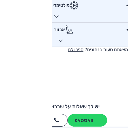
מולטימדיה
אבזור
מצאתם טעות בנתונים?
ספרו לנו
יש לך שאלות על שברולט קמארו?
וואטסאפ
חייגו
3262
*