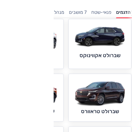
הדגמים
פנאי-שטח
7 מושבים
מנהלים
מיניוונים
טנדרים
חשמ
שברולט אקווינוקס
שברולט בלייזר
שברולט טריילבלייזר
שברולט טראוורס