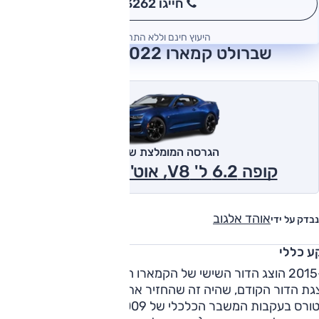
חייגו 3262
*
היעוץ חינם וללא התחייבות
שברולט קמארו 2022 חוות דעת
הגרסה המומלצת של אוטו
קופה 6.2 ל' V8, אוט', 2SS 2022
אוהד אלגוב
נבדק על ידי
ע כללי
ב-2015 הוצג הדור השישי של הקמארו האייקונית - שש שנים אחרי
גת הדור הקודם, שהיה זה שהחזיר את הצבע ללחיים של ג'נרל
מוטורס בעקבות המשבר הכלכלי של 2009. מדובר בדגם חדש,