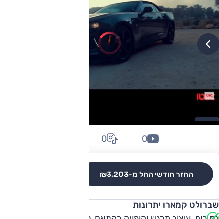
0
0
0
החזר חודשי החל מ-
₪3,203
לגרסאות והשוואה
שברולט קמארו יתרונות
גס רוח. עיצוב מרגש והופעה בהתאם, סביבת נהג ממוקדת,