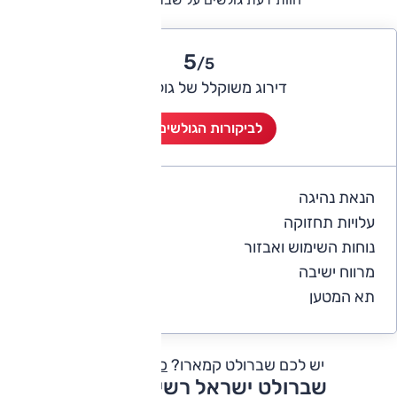
5
/5
דירוג משוקלל של גולשי אוטו
לביקורות הגולשים (5)
הנאת נהיגה
5
עלויות תחזוקה
4.2
נוחות השימוש ואבזור
5
מרווח ישיבה
5
תא המטען
4.8
יש לכם שברולט קמארו?
כתבו חוות דעת
שברולט ישראל רשימת דגמים