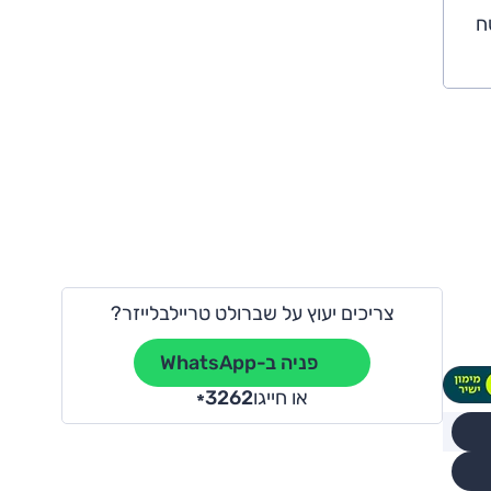
ח
צריכים יעוץ על שברולט טריילבלייזר?
פניה ב-WhatsApp
או חייגו
3262
*