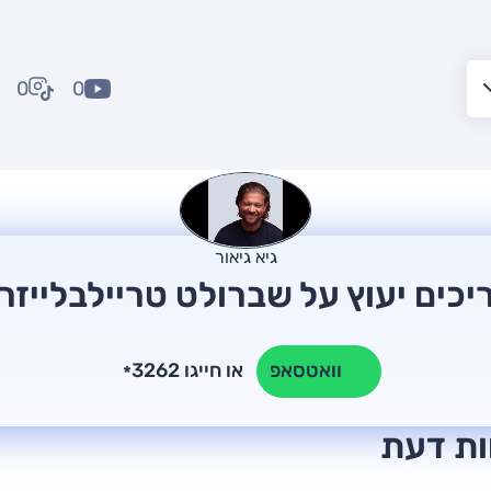
0
0
גיא גיאור
יכים יעוץ על שברולט טריילבלייזר
או חייגו 3262
וואטסאפ
*