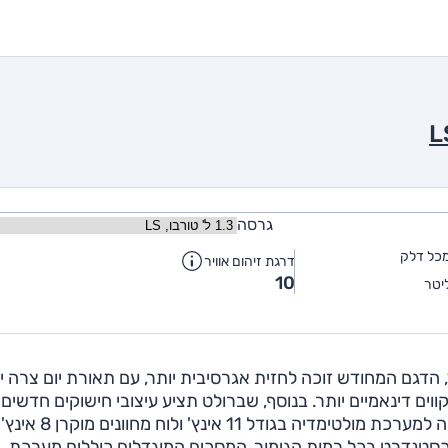
גרסה
כל דלק
דרגת זיהום אוויר
10
יטר
חוץ, הדגם המחודש זוכה לחזית אגרסיבית יותר, עם תאורת יום צרה יו
ווים דינאמיים יותר. בנוסף, שברולט תציע עיצובי חישוקים חדשים
רמות הגימור, ושני גוונים חיצוניים חדשים. תא הנוסעים זכה למערכת מולטימדיה בגודל 11 אינץ' ול
כסטנדרט בכל רמות הגימור. המסכים המוגדלים כוללים מערכת