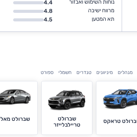
נוחות השימוש ואבזור
4.4
מרווח ישיבה
4.8
תא המטען
4.5
מנהלים
מיניוונים
טנדרים
חשמלי
ספורט
שברולט
שברולט מאלי
רולט טראקס
טריילבלייזר