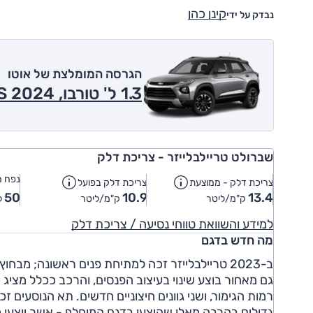
קינן כהן
נבדק על ידי
הגרסה המומלצת של אוטו
1.3 ל' טורבו, LS 2024
שברולט טריילבלייזר - צריכת דלק
נפח מ
צריכת דלק - ממוצעת
צריכת דלק בפועל
50
10.9
13.4
ק"מ/ליטר
ק"מ/ליטר
ל
למידע והשוואת טווחי נסיעה / צריכת דלק
מה חדש בדגם
ב-2023 טריילבלייזר זכה למתיחת פנים ראשונה; מב
גם מאחור בוצע שינוי בעיצוב הפנסים, והרכב ככלל מציג ק
גדולים בהרבה מאלו שהוצעו בדגם המוחלף - אשר יוצעו 