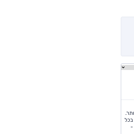
תר.
 בכל
וח מחוונים מוקרן 8 אינץ' -