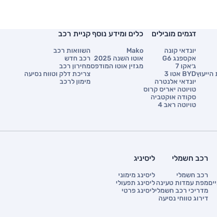
דגמים מובילים
כלים ומידע נוסף
קניית רכב
יונדאי קונה
Mako
השוואות רכב
אקספנג G6
אוטו השנה 2025
רכב חדש
ג׳אקו 7
מגזין אוטו המודפס
מחירון רכב
הייעוץ
BYD אטו 3
צריכת דלק וטווח נסיעה
יונדאי אלנטרה
מימון לרכב
טויוטה יאריס קרוס
סקודה אוקטביה
טויוטה ראב 4
רכב חשמלי
ליסיניג
רכב חשמלי
ליסינג מימוני
ים
מפת עמדות טעינה
ליסינג תפעולי
מדריכי רכב חשמלי
ליסינג פרטי
דירוג טווחי נסיעה