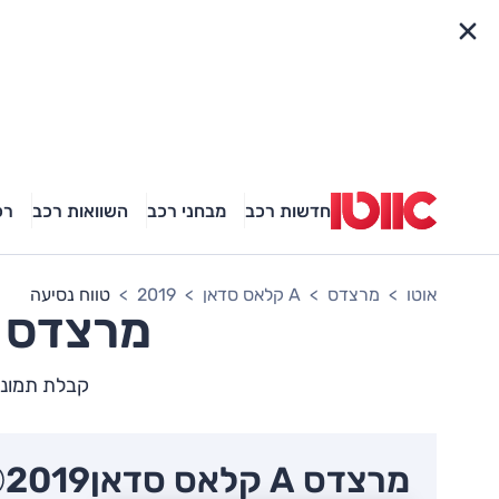
פריט מהיר
חדשות רכב
מבחני רכב
השוואות רכב
רכ
אוטו
מרצדס
A קלאס סדאן
2019
טווח נסיעה
מרצדס
קבלת תמונה מל
מרצדס A קלאס סדאן
2019