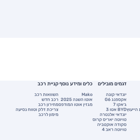
דגמים מובילים
כלים ומידע נוסף
קניית רכב
יונדאי קונה
Mako
השוואות רכב
אקספנג G6
אוטו השנה 2025
רכב חדש
ג׳אקו 7
מגזין אוטו המודפס
מחירון רכב
הייעוץ
BYD אטו 3
צריכת דלק וטווח נסיעה
יונדאי אלנטרה
מימון לרכב
טויוטה יאריס קרוס
סקודה אוקטביה
טויוטה ראב 4