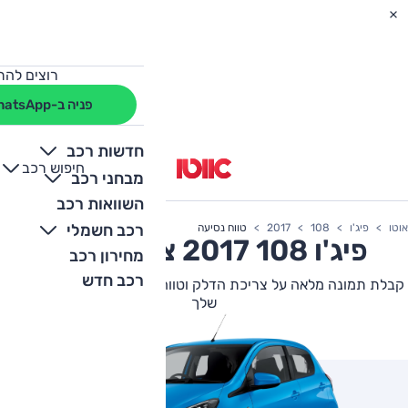
רוצים להת
פניה ב-WhatsApp
חדשות רכב
חיפוש רכב
+
-
מבחני רכב
השוואות רכב
רכב חשמלי
אוטו
פיג'ו
108
2017
טווח נסיעה
פיג'ו
108
2017 צריכת דלק
מחירון רכב
רכב חדש
קבלת תמונה מלאה על צריכת הדלק וטווח הנסיעה של פיג'ו 108 הבא
שלך