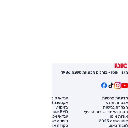
מגזין אוטו - בוחנים מכוניות משנת 1986
מדיניות פרטיות
יונדאי קונה
השוואת רכב
אבטחת מידע
אקספנג G6
רכב חדש
הצהרת נגישות
ג׳אקו 7
מחירון רכב
תקנון האתר ושירות הייעוץ
BYD אטו 3
מימון לרכב
אודות אוטו
יונדאי אלנטרה
אוטו השנה 2025
טויוטה יאריס קרוס
לעבוד באוטו
סקודה אוקטביה