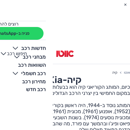
רוצים להת
פניה ב-WhatsApp
חדשות רכב
חיפוש רכב
+
-
מבחני רכב
השוואות רכב
רכב חשמלי
אוטו
קיה
קיה
-
Kia
מחירון רכב
כיום, המותג הקוריאני קיה הוא בבעלות יונדאי, ויחד אתו הוא
רכב חדש
במקום החמישי בין יצרני הרכב הגדולים בעולם.
המותג נוסד ב-1944, היה ראשון בקוריאה לייצר אופניים
(1952), אופנוע (1961), מכונית (1961), מנוע בנזין (1973)
ומכונית נוסעים (1974). בשנות השבעים יצרה קיה קשר עם
פיאט ופיג'ו ובהמשך עם פורד, מה שהביא לייצורה של הפרייד,
הדגם המאוד מצליח שלה.