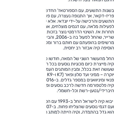
בשנות התשעים, עם הספורטאז' החדש, השתתפה גם במירוץ
פריז-דקאר, אך התנופה נעצרה, עם פשיטת הרגל בסוף שנות
התשעים והרכישה על-ידי יונדאי. אלא שאז החברה חזרה
לפעילות מלאה, עם דגמים מוצלחים, אמינות טובה ואחריות ללא
תחרות אז. השינוי הדרמטי נוצר בזכות פעילותו של המעצב פטר
שרייר, שהחל לפעול בה ב-2006, והביא ליצירת דגמים
מרשימים בהופעתם עם חותם ברור ומקורי. למרכיבים האלה
הוסיפה קיה אבזור רב יחסית.
החל מהעשור השני של המאה, חודשו כל הדגמים ונוצרו חדשים.
קיה מייצרת כיום מכוניות נוסעים בכל הקטגוריות – והיא היחידה
שעושה זאת בכלל, ומבין המותגים העממיים, והיחידה ללא מותג
יוקרה – ממיני ועד סלון ופאר (K7 ו-K9 בנוסף, יש לקיה גם דגמי
פנאי ומיניוואנים במספר גדלים. ב-2016 (ויחד עם יונדאי) הציגה
קיה פלטפורמה חדשה לרכב נוסעים ופנאי על בסיס היברידי,
היברידי/נטען-רשת וכל-חשמלי.
יבוא קיה לישראל החל ב-1993 עם הספורטאז' שנחל הצלחה
ועם דגמי נוסעים שהצליחו פחות. ב-2007 עבר היבוא לטלקאר,
הוא גדל בהתמדה, וקיה הייתה למותג הנמכר ב-2015, כאשר