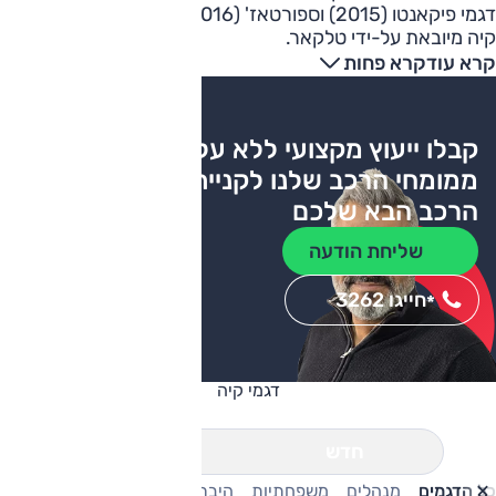
דגמי פיקאנטו (2015) וספורטאז' (2016) הם הנמכרים בישראל.
קיה מיובאת על-ידי טלקאר.
קרא עוד
קרא פחות
קבלו ייעוץ מקצועי ללא עלות
ממומחי הרכב שלנו לקניית
הרכב הבא שלכם
שליחת הודעה
חייגו 3262
*
דגמי קיה
חדש
יד שניה
כל הדגמים
מנהלים
משפחתיות
היברידיות
פנאי-שטח
חשמלי