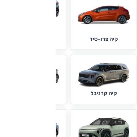
קיה קארנס
קיה פרו-סיד
קיה קרניבל
קיה ריו