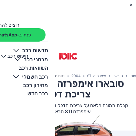
רוצים להת
פניה ב-WhatsApp
חדשות רכב
חיפוש רכב
+
-
מבחני רכב
השוואות רכב
רכב חשמלי
אוטו
סובארו
אימפרזה STI
2004
טווח נסיעה
סובארו
אימפרזה STI
2004
מחירון רכב
צריכת דלק
רכב חדש
קבלת תמונה מלאה על צריכת הדלק וטווח הנסיעה של סובארו
אימפרזה STI הבא שלך