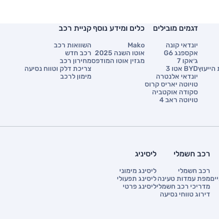
דגמים מובילים
כלים ומידע נוסף
קניית רכב
יונדאי קונה
Mako
השוואות רכב
אקספנג G6
אוטו השנה 2025
רכב חדש
ג׳אקו 7
מגזין אוטו המודפס
מחירון רכב
הייעוץ
BYD אטו 3
צריכת דלק וטווח נסיעה
יונדאי אלנטרה
מימון לרכב
טויוטה יאריס קרוס
סקודה אוקטביה
טויוטה ראב 4
רכב חשמלי
ליסיניג
רכב חשמלי
ליסינג מימוני
ים
מפת עמדות טעינה
ליסינג תפעולי
מדריכי רכב חשמלי
ליסינג פרטי
דירוג טווחי נסיעה