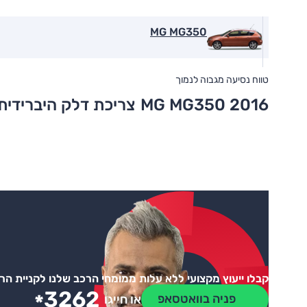
MG MG350
טווח נסיעה מגבוה לנמוך
MG MG350 2016
צריכת דלק היברידית
קבלו ייעוץ מקצועי ללא עלות ממומחי הרכב שלנו לקניית ה
3262
*
פניה בוואטסאפ
או חייגו