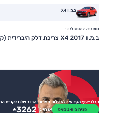
ב.מ.וו X4
טווח נסיעה מגבוה לנמוך
ב.מ.וו X4 2017
צריכת דלק היברידית (ק
קבלו ייעוץ מקצועי ללא עלות ממומחי הרכב שלנו לקניית ה
3262
*
פניה בוואטסאפ
או חייגו