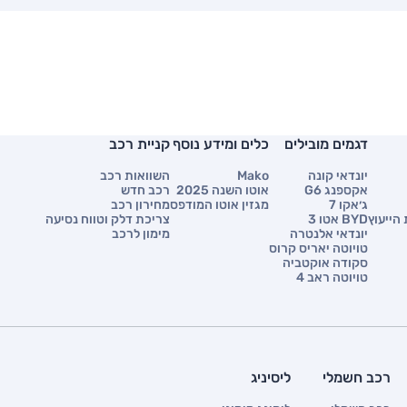
דגמים מובילים
כלים ומידע נוסף
קניית רכב
יונדאי קונה
Mako
השוואות רכב
אקספנג G6
אוטו השנה 2025
רכב חדש
ג׳אקו 7
מגזין אוטו המודפס
מחירון רכב
הייעוץ
BYD אטו 3
צריכת דלק וטווח נסיעה
יונדאי אלנטרה
מימון לרכב
טויוטה יאריס קרוס
סקודה אוקטביה
טויוטה ראב 4
רכב חשמלי
ליסיניג