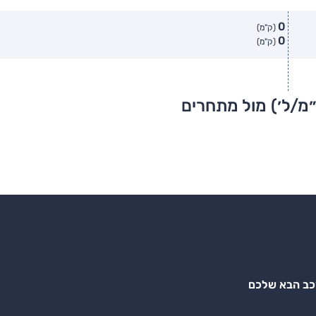
0
(ק"מ)
0
(ק"מ)
״מ/ל׳) מול מתחרים
רכב הבא שלכם