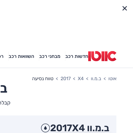
פריט מהיר
חדשות רכב
מבחני רכב
השוואות רכב
רכ
אוטו
ב.מ.וו
X4
2017
טווח נסיעה
ב.
קבלת ת
ב.מ.וו X4
2017