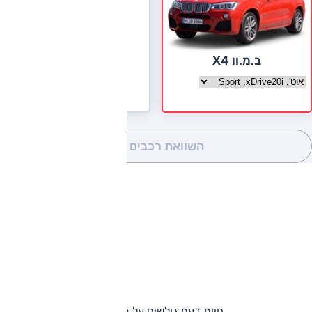
ב.מ.וו X4
בחר גרסה ב.מ.וו X4
השוואת רכבים
(0)
חוות דעת גולשים על ב.מ.וו X4