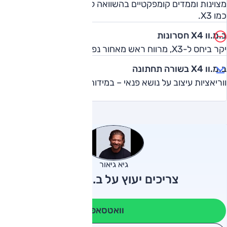
מצוינות וממדים קומפקטיים בהשוואה ל-X6 הדומה. כל השאר
כמו X3.
ב.מ.וו X4 חסרונות
יקר ביחס ל-X3, מרווח ראש מאחור נפגע במעט בגלל העיצוב.
ב.מ.וו X4 בשורה תחתונה
ווריאציות עיצוב על נושא פנאי – במידות הנכונות.
גיא גיאור
צריכים יעוץ על ב.מ.וו X4?
וואטסאפ