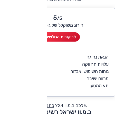
5
/5
דירוג משוקלל של גולשי אוטו
לביקורות הגולשים (1)
הנאת נהיגה
5
עלויות תחזוקה
4
נוחות השימוש ואבזור
5
מרווח ישיבה
5
תא המטען
5
יש לכם ב.מ.וו X4?
כתבו חוות דעת
ב.מ.וו ישראל רשימת דגמים