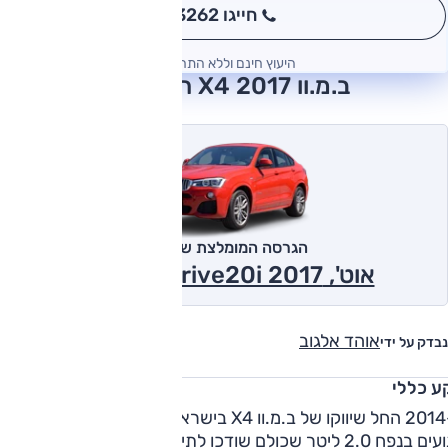
חייגו 3262
*
היעוץ חינם וללא התחייבות
ב.מ.וו X4 2017 חוות דעת
הגרסה המומלצת של אוטו
אוט', Sport ,xDrive20i 2017
אוהד אלגוב
נבדק על ידי
ע כללי
ב-2014 החל שיווקו של ב.מ.וו X4 בישראל. הרכב הוצע עם שלושה
מנועים בנפח 2.0 ליטר שכולם שודכו לתיבת השמונה הילוכים