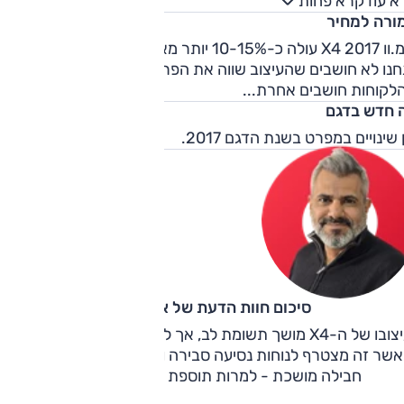
א עוד
קרא פחות
ר עם משקל סביר. רק הבלמים יכלו להיות טובים יותר, והציגו נטיי
ורה למחיר
עיכה בעומס.
ב.מ.וו X4 2017 עולה כ-10-15% יותר מאחיו הפרקטי יותר, ה-X3.
חנו לא חושבים שהעיצוב שווה את הפרמיה, אבל ההצלחה מספר
לקוחות חושבים אחרת...
 חדש בדגם
 שינויים במפרט בשנת הדגם 2017.
סיכום חוות הדעת של אוהד אלגוב
עיצובו של ה-X4 מושך תשומת לב, אך לא פוגע יותר מדי בפרקטיות
אשר זה מצטרף לנוחות נסיעה סבירה ורמת אבזור טובה, מתקבל
חבילה מושכת - למרות תוספת המחיר ביחס ל-X3.