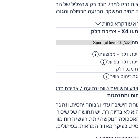
ות זריז למדי. חבל רק שהצליל של המנוע בעומס קצת עסוק מדי.
 מחיר המשקל, ההנעה הכפולה והגובה משלמים בצריכת דלק
בינונית. בשיוט רגוע נרשמו 13.8 ק"מ/ל', ובימי המבחן – הלא ממש
א עוד
קרא פחות
ים – קיבלנו 8 ק"מ/ל'.
X - צריכת דלק
סה
כת דלק - ממוצעת
13.7
ק"מ/ליט
כת דלק בפועל
11.7
ק"מ/ליט
67
ח מכל דלק
ליט
ת זיהום אוויר
4
דע והשוואת טווחי נסיעה / צריכת דלק
חות והתנהגות
תנוחת הישיבה עדיין גבוהה יחסית, וזה נחמד. ה-X4 נוח למדי, ל
א לא בדיוק רך. יש תחושה של שיכוך נכון של המתלים, אבל
אסכולה הנוקשה יותר. רעשי הרוח מורגשים כבר במהירות נמוכה
יחסית, בעיקר מאזור המראות. בפיתולים, ב.מ.וו X4 2017 מרשים.
הוא נענה ונהנה לפנות, ומציע אחיזה אדירה. לזה מוסיף ה-X4 הגה