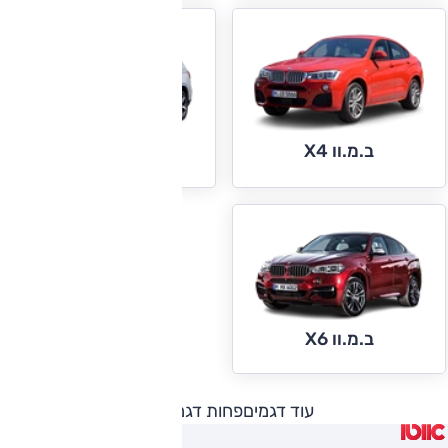
ב.מ.וו X4
ב.מ.וו X5
ב.מ.וו X6
עוד דגמים
פחות דגמים