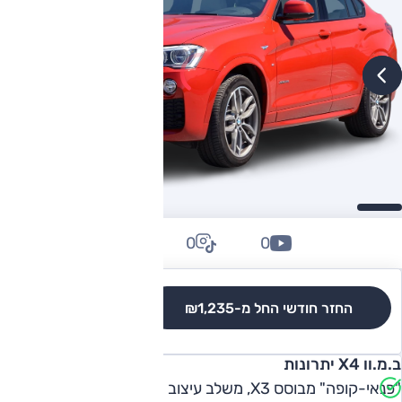
0
0
0
החזר חודשי החל מ-
₪1,235
לגרסאות והשוואה
ב.מ.וו X4 יתרונות
"פנאי-קופה" מבוסס X3, משלב עיצוב מוצלח, פרופורציות