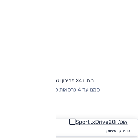
ב.מ.וו X4 מחירון וגרסאות
סמנו עד 4 גרסאות להשוואה
החזר חודשי
אוט', Sport ,xDrive20i
החל מ-₪
1,306
הופסק השיווק