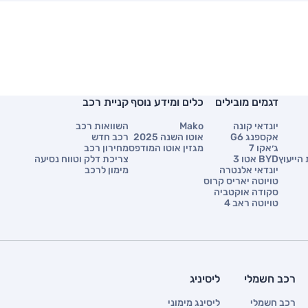
דגמים מובילים
כלים ומידע נוסף
קניית רכב
יונדאי קונה
Mako
השוואות רכב
אקספנג G6
אוטו השנה 2025
רכב חדש
ג׳אקו 7
מגזין אוטו המודפס
מחירון רכב
הייעוץ
BYD אטו 3
צריכת דלק וטווח נסיעה
יונדאי אלנטרה
מימון לרכב
טויוטה יאריס קרוס
סקודה אוקטביה
טויוטה ראב 4
רכב חשמלי
ליסיניג
רכב חשמלי
ליסינג מימוני