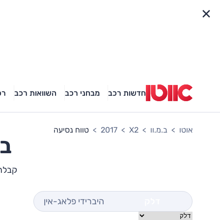
פריט מהיר
חדשות רכב
מבחני רכב
השוואות רכב
רכ
אוטו
ב.מ.וו
X2
2017
טווח נסיעה
ב.
קבלת ת
דלק
היברידי פלאג-אין