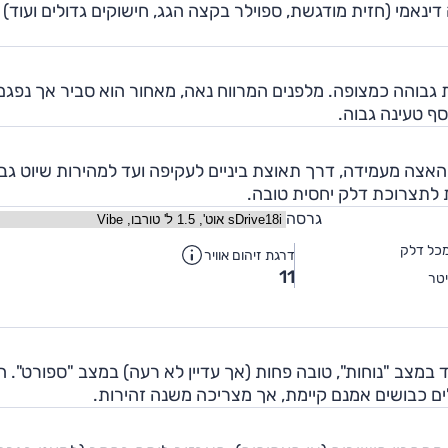
ינאמי (חזית מודגשת, ספוילר בקצה הגג, חישוקים גדולים ועוד)
ת גבוהה כמצופה. מלפנים המרווח נאה, מאחור הוא סביר אך נפגם
ף טעינה גבוה.
 טובה; מהאצה מעמידה, דרך תאוצת ביניים לעקיפה ועד למהירות שיוט גב
ת לתצרוכת דלק יחסית טובה.
גרסה
כל דלק
דרגת זיהום אוויר
11
טר
במצב "נוחות", טובה פחות (אך עדיין לא רעה) במצב "ספורט". ה
ים כבושים אמנם קיימת, אך מצריכה משנה זהירות.