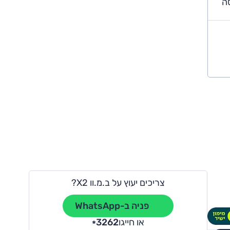
סה
צריכים יעוץ על ב.מ.וו X2?
פניה ב-WhatsApp
או חייגו
3262
*