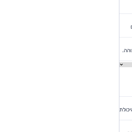
והה.
יכולת