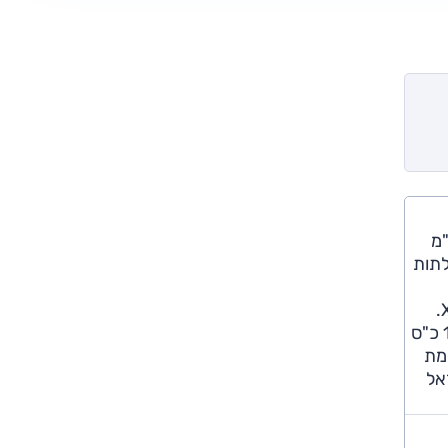
 שלישי בהיצע דגמיה. הוא מבוסס על פלטפורמת X1 (267 ס"מ
X2 מציע מרכב חמש דלתות
גרסאות הנעה קדמית או כפולה עם מנועי טורבו-בנזין וטורבו-דיזל, ומוצע בשלושה קווי עיצוב: בסיסי, M ספורט ו-M ספורט X.
בישראל מוצע ה-X2 עם צמד מנועי טורבו בנזין: 1.5 ליטר שלושה צילינדרים ו-140 כ"ס (18i), או 2.0 ליטר (4 ציל') עם 192 כ"ס
לימת
 לד עוקבי פנייה. תחילת שיווק ה-X2 בישראל