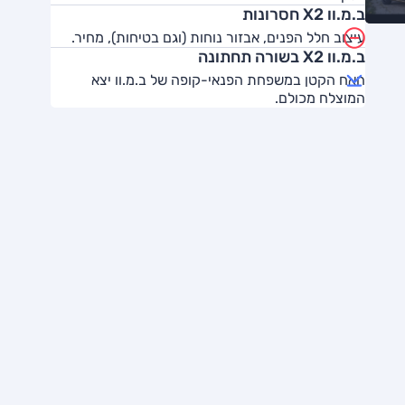
ב.מ.וו X2 חסרונות
עיצוב חלל הפנים, אבזור נוחות (וגם בטיחות), מחיר.
ב.מ.וו X2 בשורה תחתונה
האח הקטן במשפחת הפנאי-קופה של ב.מ.וו יצא
המוצלח מכולם.