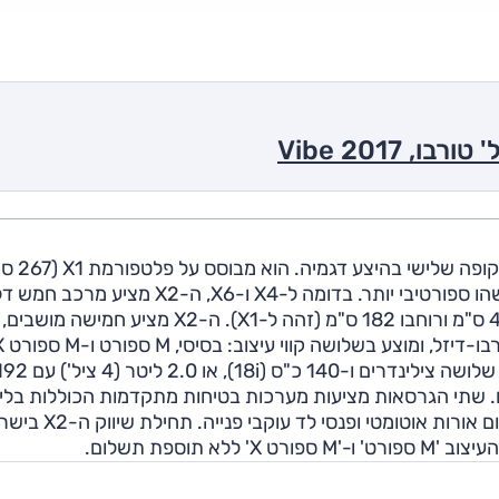
ב.מ.וו חשפה את X2 החדש באוקטובר 2017, רכב פנאי-קופה
בסיס גלגלים), וכמקובל בב.מ.וו פונה ללקוחות שרוצים משהו ספורטיבי יותר. בדומה ל-X4 ו-X6, ה-
עם גג מונמך (153 ס"מ, שמונה פחות מה-X1), אורכו 436 ס"מ ורוחבו 182 ס"מ (זהה ל-X1). ה-X2 מציע חמישה מושבים,
הם תיבה אוטומטית דו-מצמדית עם 7 הילוכים. שתי הגרסאות מציעות מערכות בטיחות מתקדמות הכוללות ב
חירום אוטונומית, התרעת סטייה מנתיב (ללא תיקון), עמעום אורות אוטומטי ופנסי