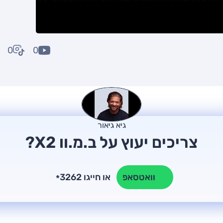
0
0
גיא גיאור
צריכים יעוץ על ב.מ.וו X2?
או חייגו 3262
וואטסאפ
*