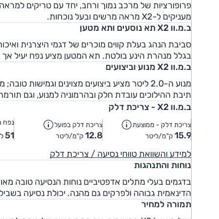
פרופורציות של מרכב נמוך ורחב, יחד עם טריקים למראה ד
מעניקים ל-X2 מראה מרשים ובעל נוכחות.
ב.מ.וו X2 תא נוסעים ותא מטען
סביבת הנהג בעלת קווים מוכרים של דגמי היצרנית ואיכו
בגלל מנהרת הינע בולטת. תא המטען מציע נפח יעיל אך ס
ב.מ.וו X2 מנוע וביצועים
מנוע ה-2.0 ליטר מציע ביצועים מצוינים וגמישות
תיבת ההילוכים עובדת חלק ובהרמוניה למנוע, וגם תורמ
ב.מ.וו X2 - צריכת דלק
נפח מ
צריכת דלק - ממוצעת
צריכת דלק בפועל
51
12.8
15.9
ק"מ/ליטר
ק"מ/ליטר
לי
למידע והשוואת טווחי נסיעה / צריכת דלק
נוחות והתנהגות
בדגמים בעלי מתלים אדפטיביים נוחות הנסיעה טובה מאוד 
הדינאמית גבוהה ולפרקים גם מהנה. יכולת נסיעה בשביל
תמורה למחיר