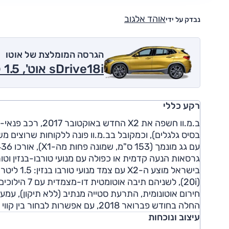
אוהד אלגוב
נבדק על ידי
הגרסה המומלצת של אוטו
sDrive18i אוט', 1.5 ל' טורבו, Vibe 2017
רקע כללי
(20i), לשני
החלה בחודש פברואר 2018, עם אפשרות לבחור בין קווי העיצוב 'M ספורט' ו-'M ספורט X' ללא תוספת תשלום.
עיצוב ונוכחות