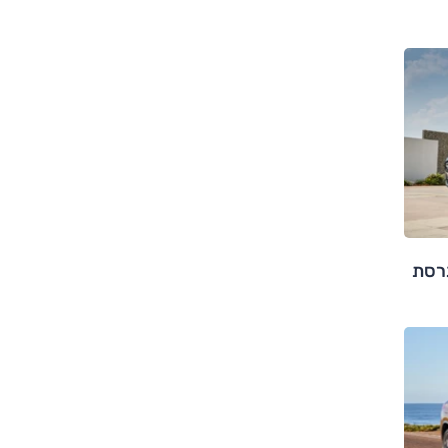
ראל: ב.מ.וו X2 בגרסת