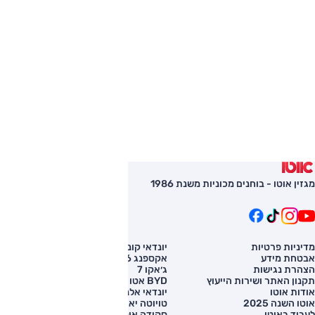
מגזין אוטו - בוחנים מכוניות משנת 1986
מדיניות פרטיות
יונדאי קונה
השוואת רכב
אבטחת מידע
אקספנג G6
רכב חדש
הצהרת נגישות
ג׳אקו 7
מחירון רכב
תקנון האתר ושירות הייעוץ
BYD אטו 3
מימון לרכב
אודות אוטו
יונדאי אלנטרה
אוטו השנה 2025
טויוטה יאריס קרוס
לעבוד באוטו
סקודה אוקטביה