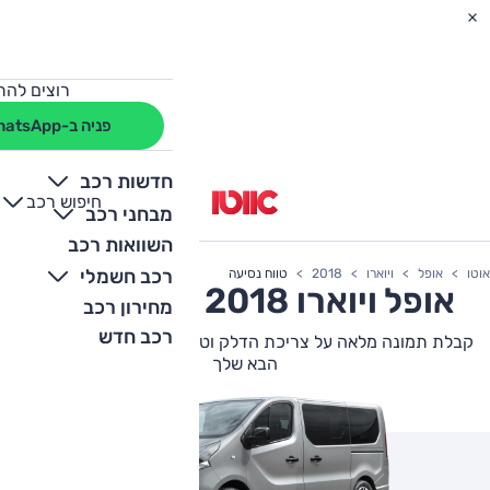
רוצים להת
פניה ב-WhatsApp
חדשות רכב
חיפוש רכב
+
-
מבחני רכב
השוואות רכב
רכב חשמלי
אוטו
אופל
ויוארו
2018
טווח נסיעה
אופל
ויוארו
2018 צריכת דלק
מחירון רכב
רכב חדש
קבלת תמונה מלאה על צריכת הדלק וטווח הנסיעה של אופל ויוארו
הבא שלך