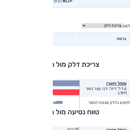
WLTP
בפועל<
(ק"מ)
(ק"מ)
הצג
גרסה
צריכת דלק מול מתחרים
15.4
אופל ויוארו
(ק״מ/ל׳)
1.6 ל' דיזל, ידני, קצר נמוך
12.5
L1H1
(ק״מ/ל׳)
חיסכון בדלק מגבוה לנמוך
צריכת דלק
צריכת דלק בפועל
טווח נסיעה מול מתחרים
0
אופל ויוארו
(ק"מ)