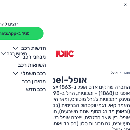
רוצים להת
פניה ב-WhatsApp
חדשות רכב
חיפוש רכב
+
-
מבחני רכב
השוואות רכב
רכב חשמלי
אוטו
אופל
אופל
-
Opel
מחירון רכב
החברה שהקים אדם אופל ב-1863 ייצרה מכונות תפירה,
רכב חדש
אופניים (1868) – ומכוניות, החל ב-1898. ב-1929 הייתה לחלק
מענק המכוניות ג'נרל מוטורס, ומאז היא בבעלות הקונצרן
האמריקאי. דגמי ווקסהול הבריטית (בבעלות ג'.מ מ-1925) כיום
(ובאופן מדורג מסוף שנות השבעים), הם גרסת הגה ימני לדגמי
אופל. בין שאר הדגמים, ייצרה אופל בשליש האחרון של המאה
העשרים, גם מכוניות סלון (רקורד ואומגה) וגם פאר (דיפלומט
וסנאטור).