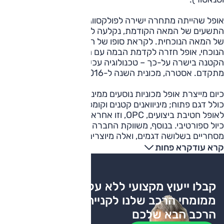
אופל שהייתה מתחרה ישירה לפולקסווגן עד מחצית שנות
התשעים של המאה הקודמת, נקלעה למשבר בעשור הראשון
של המאה הנוכחית. לקראת סופו של העשור וביתר שאת בעשור
הנוכחי, אופל חזרה לקדמת הבמה עם הופעה עדכנית – אדם
הקטנה בישרה על-כך – טכנולוגיה עכשווית ואבזור בטיחות
מתקדם. אסטרה, מכונית השנה ל-2016, מבטאת שינוי כיוון זה.
כיום מייצרת אופל מכוניות נוסעים ממיני ועוד משפחתית-גדולה,
כולל דגם פתוח; מיניוואנים קטנים וקומפקטיים ורכב פנאי קטן.
לאופל חטיבת ביצועים, OPC, וזו אחראית לגרסאות חזקות עם
כיול ספורטיבי. בנוסף, משווקת החברה גם שלושה דגמים
מסחריים בשלושה דגמים, ואלה מיוצרים עבורה על-ידי רנו.
קרא עוד
קרא פחות
קבלו ייעוץ מקצועי ללא עלות
ממומחי הרכב שלנו לקניית
הרכב הבא שלכם