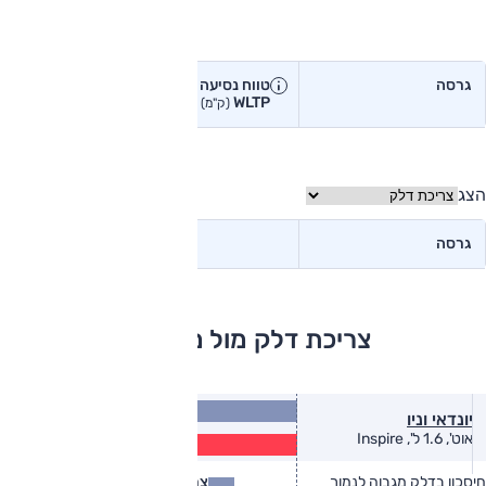
טווח נסיעה בפועל
גרסה
טווח נסיעה יצרן
טווח נסיעה
WLTP
בפועל<
(ק"מ)
(ק"מ)
הצג
גרסה
צריכת דלק מול מתחרים
15.1
יונדאי וניו
(ק״מ/ל׳)
12.2
אוט', 1.6 ל', Inspire
(ק״מ/ל׳)
חיסכון בדלק מגבוה לנמוך
צריכת דלק
צריכת דלק בפועל