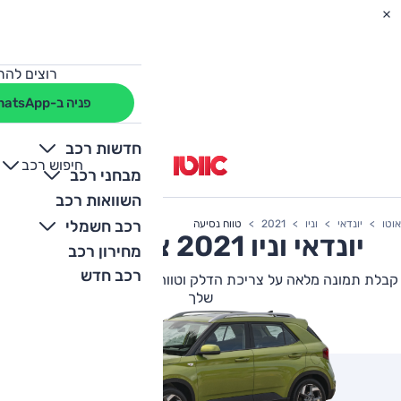
רוצים להת
פניה ב-WhatsApp
חדשות רכב
חיפוש רכב
+
-
מבחני רכב
השוואות רכב
רכב חשמלי
אוטו
יונדאי
וניו
2021
טווח נסיעה
יונדאי
וניו
2021 צריכת דלק
מחירון רכב
רכב חדש
קבלת תמונה מלאה על צריכת הדלק וטווח הנסיעה של יונדאי וניו הבא
שלך