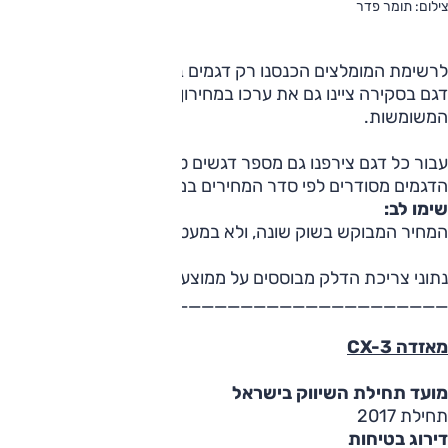
צילום: תומר פדר
לרשימת המומלצים הכנסנו רק דגמים בעלי מידת תפוצה סבירה (ל
דגם בסקירה ציינו גם את ערכו במחירון לוי יצחק (המקובל על חבר
המשומשות.
עבור כל דגם צירפנו גם מספר דגשים טכניים ספציפיים, שכדאי לש
הדגמים מסודרים לפי סדר המחירים במחירון של לוי יצחק, מהנמוך
שימו לב:
המחיר המבוקש בשוק שונה, ולא במעט, מזה המופיע במחירון.
נתוני צריכת הדלק מבוססים על ממוצע נתוני הצריכה כפי שנמדדו
___________________________________
מאזדה CX-3
מועד תחילת השיווק בישראל
תחילת 2017
דירוג בטיחות