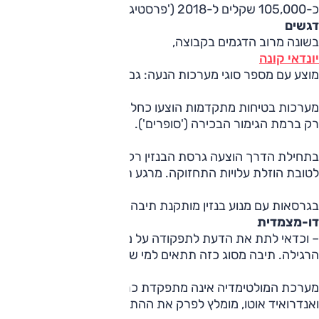
כ-105,000 שקלים ל-2018 ('פרסטיג'', 2018; במחירון – 87,000 שקלים)
דגשים
בשונה מרוב הדגמים בקבוצה,
יונדאי קונה
מוצע עם מספר סוגי מערכות הנעה: גם בגרסת בנזין, גם בהיבריד
מערכות בטיחות מתקדמות הוצעו כחלק מהמפרט התקני, כאשר 
רק ברמת הגימור הבכירה ('סופרים').
לטובת הוזלת עלויות התחזוקה. מרגע תחילת שיווק הגרסה ההיברידית באמצע 2020, זו הפכה להיות ה
בגרסאות עם מנוע בנזין מותקנת תיבה
דו-מצמדית
– וכדאי לתת את הדעת לתפקודה על מנת לזהות בלאי במצמדים (כי
הרגילה. תיבה מסוג כזה תתאים למי שעיקר נסיעותיו אינם בתנו
ואנדרואיד אוטו, מומלץ לפרק את ההתקנה המקומית מהרכב.