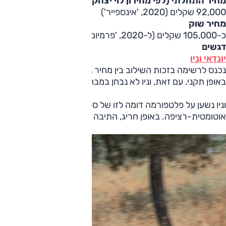
מחיר התחלתי (לפי מחירון לוי יצחק)
92,000 שקלים (2020, 'אינספייר')
מחיר שוק
כ-105,000 שקלים (ל-2020, 'פרמיום')
דגשים
יונדאי וניו
נכנס לרשימה בזכות השילוב בין מחיר נמוך במיוחד ביחס לשנתו
באופן תקני. עם זאת, וניו לא נבחן במבחני הריסוק של יורו NCAP כך שאין מדידה אובייקטיבית לרמת הבטיחות שלו.
אוטומטית-רציפה. באופן חריג, התיבה הרציפה בוניו אינה דורש