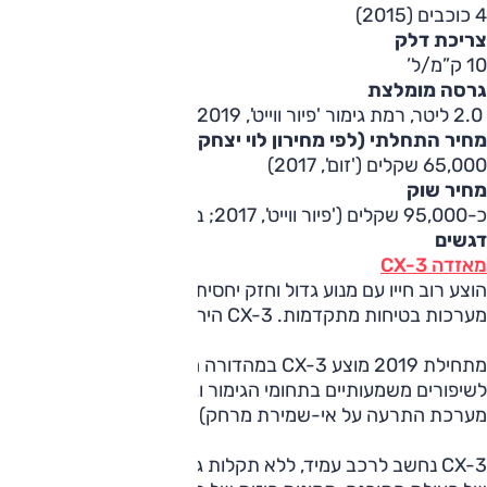
4 כוכבים (2015)
צריכת דלק
10 ק”מ/ל’
גרסה מומלצת
2.0 ליטר, רמת גימור 'פיור ווייט', 2019 (דגם מחודש; עם בקרת שיוט אדפטיבית, ללא מערכת התרעה מקומית)
מחיר התחלתי (לפי מחירון לוי יצחק)
65,000 שקלים ('זום', 2017)
מחיר שוק
כ-95,000 שקלים ('פיור ווייט', 2017; במחירון – 68,000 שקלים)
דגשים
מאזדה CX-3
מערכות בטיחות מתקדמות. CX-3 היה אחד משולשת הדגמים הראשונים להציע מערכות כאלו בקטגוריה.
מתחילת 2019 מוצע CX-3 במהדורה מחודשת, עם ח
לשיפ
מערכת התרעה על אי-שמירת מרחק) שאפשרה לוותר על מערכת
CX-3 נחשב לרכב עמיד, ללא תקלות גדולות משמעותיות. כדאי