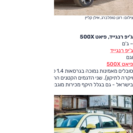
צילום: רונן טופלברג, אילן קליין
ג'יפ רנגייד, פיאט 500X
– ג'ם
ג'יפ רנגייד
וגם
פיאט 500X
סובלים מאמינות נמוכה בגרסאות 1.4 לי
ויקרה לתיקון). שני הדגמים הקטנים הראשונים שהוצעו עם מערכו
בישראל - גם בגלל היקף מכירות מוגבל, גם כי אלו לא הוצעו במ