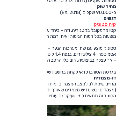
76,500 שקלים (גרסת 1.4 ליטר, 2018)
מחיר שוק
כ-90,000 שקלים (EX, 2018)
דגשים
קיה סטוניק
קטן מהמקובל בקטגוריה, וזה – ביחד עם תכנון הפנים שלו – הופ
מוצעות בכל רמות הגימור, ואיתן רמת הבטיחות גבוהה למדי.
אטמוס
– אך עצלה בביצועיה. רוב כלי הרכב הם בגרסת 1.0 ליטר; גרסת 1.4 ליטר הוצעה בעיקר לציי רכב.
בגרסת הטורבו כדאי לקחת בחשבון שקיומה של תיבה
דו-מצמדית
מחייב שימת לב למצב המצמדים ומוח הגיר, והיא נוטה להתחמם במ
מסוג כזה תתאים למי שעיקר נסיעותיו אינן בתנועה פקוקה או מח