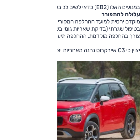
במנועים האלו (EB2) כדאי לשים לב בעיקר למצב רצועת התזמון - מדובר ברצועה טבולה בשמן, והרצועה
עלולה להתפורר
מוקדם יחסית למועד ההחלפה המקורי שלה לפי היצרן. מדובר בעניי
בטיפול שגרתי (בדיקת שאריות גומי בשמן הישן) או בבדיקה יותר 
צורך בהחלפה מוקדמת, ההחלפה תיעשה ללא חיוב הלקוח ותוקן ר
יצוין כי C3 איירקרוס נהנה מאחריות יצרן ארוכה יחסית (5 שנים או 120,000 ק"מ, המוקדם מביניהם).