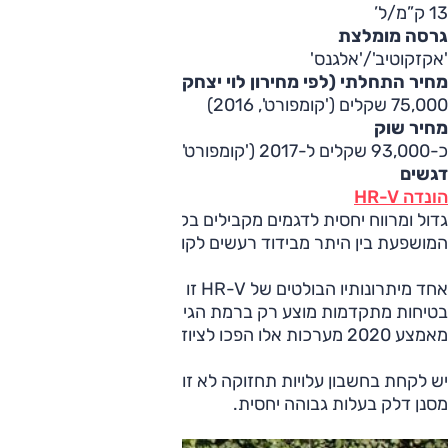
13 ק”מ/ל’
גרסה מומלצת
'אקזקוטיב'/'אלגנס'
מחיר התחלתי (לפי מחירון לוי יצחק)
75,000 שקלים ('קומפורט', 2016)
מחיר שוק
כ-93,000 שקלים ל-2017 ('קומפורט', 2017; במחירון – 87,000 שקלים)
דגשים
הונדה HR-V
גדול ומרווח יחסית לדגמים מקבילים בקטגוריה, ומערכת ההנעה שלו
המושפעת בין היתר מבידוד רעשים לקוי.
בטיחות מתקדמות מוצע רק ברמת הגימור 'אקזקוטיב' הבכירה והנ
מאמצע 2020 מערכות אלו הפכו לציוד תקני במסגרת רמת גימור חדשה ('אלגנס').
מסנן דלק בעלות גבוהה יחסית.