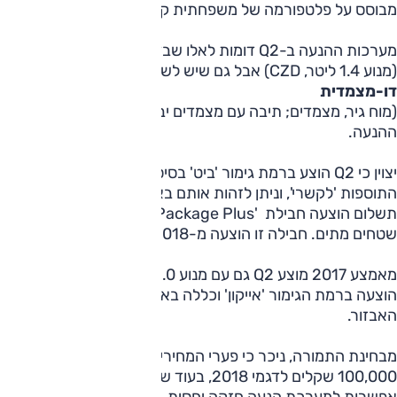
מבוסס על פלטפורמה של משפחתית קומפקטית (MQB, המשותפת בין היתר לגולף).
מערכות ההנעה ב-Q2 דומות לאלו שבדגמי קבוצת פו
(מנוע 1.4 ליטר, CZD) אבל גם שיש לשים לב למצב תיבת ההילוכים ה
דו-מצמדית
(מוח גיר, מצמדים; תיבה עם מצמדים יבשים). דבר חשוב נוסף – 
ההנעה.
יצוין כי Q2 הוצע ברמת גימור 'ביט' בסיסית, או 'דיזיין' מא
התוספות 'לקשרי', וניתן לזהות אותם באמצעות גג שמש פנורמי. ב
תשלום הוצעה חבילת 
שטחים מתים. חבילה זו הוצעה מ-2018, כשלפני כן הוצעה רק חבילת 'Assistance' עם בקרת שיוט אדפטיבית בלבד.
מאמצע 2017 מוצע Q2 גם עם 
האבזור.
100,000 שקלים לדגמי 2018, בעוד שתמורת ירי