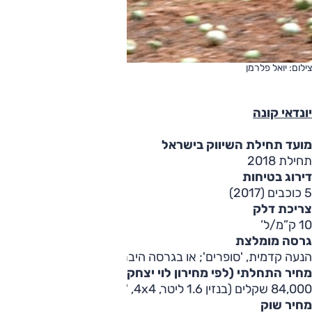
צילום: יואל פלרמן
יונדאי קונה
מועד תחילת השיווק בישראל
תחילת 2018
דירוג בטיחות
5 כוכבים (2017)
צריכת דלק
10 ק”מ/ל’
גרסה מומלצת
הנעה קדמית, 'סופרים'; או בגרסה היברידית (116,000 שקלים, מ-2020) או בגרסת טורבו בנזין (94,500 שקלים, מ-2019)
מחיר התחלתי (לפי מחירון לוי יצחק)
84,000 שקלים (בנזין 1.6 ליטר, 4x4, 'פרמיום')
מחיר שוק