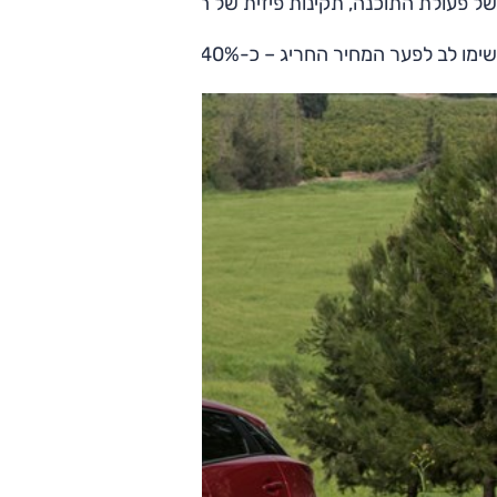
של פעולת התוכנה, תקינות פיזית של המסך) ולמותחן ההידראולי ש
שימו לב לפער המחיר החריג – כ-40% – בין ערך הדגם במחירון לבין המחיר בפועל.