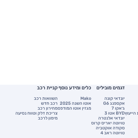
דגמים מובילים
כלים ומידע נוסף
קניית רכב
יונדאי קונה
Mako
השוואות רכב
אקספנג G6
אוטו השנה 2025
רכב חדש
ג׳אקו 7
מגזין אוטו המודפס
מחירון רכב
הייעוץ
BYD אטו 3
צריכת דלק וטווח נסיעה
יונדאי אלנטרה
מימון לרכב
טויוטה יאריס קרוס
סקודה אוקטביה
טויוטה ראב 4