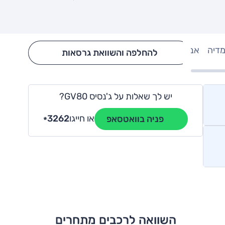
מדיה
אבזור
Hide config section
להחלפה והשוואת גרסאות
יש לך שאלות על ג'נסיס GV80?
או חייגו
3262
פניה בוואטסאפ
*
השוואה לרכבים מתחרים