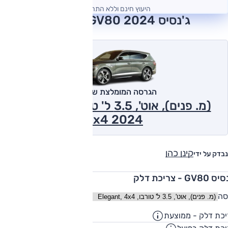
היעוץ חינם וללא התחייבות
ג'נסיס GV80 2024 חוות דעת
הגרסה המומלצת של אוטו
(מ. פנים), אוט', 3.5 ל' טורבו, Elegant,
4x4 2024
קינן כהן
נבדק על ידי
GV80 - צריכת דלק
סה
כת דלק - ממוצעת
8.1
ק"מ/ליט