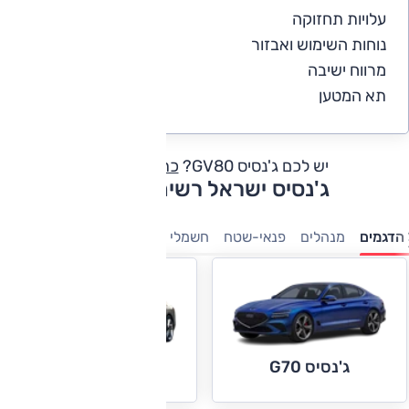
עלויות תחזוקה
3.3
נוחות השימוש ואבזור
4
מרווח ישיבה
4.3
תא המטען
4.7
יש לכם ג'נסיס GV80?
כתבו חוות דעת
ג'נסיס ישראל רשימת דגמים
הדגמים
מנהלים
פנאי-שטח
חשמלי
ג'נסיס G70
ג'נסיס G80