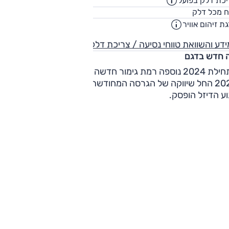
כת דלק בפועל
6.5
ק"מ/ליט
80
ח מכל דלק
ליט
ת זיהום אוויר
5
דע והשוואת טווחי נסיעה / צריכת דלק
 חדש בדגם
בתחילת 2024 נוספה רמת גימור חדשה 'בלאק אדישן'. בנובמבר
2024 החל שיווקה של הגרסה המחודשת, עם מנוע בנזין - ושיווקו ש
ע הדיזל הופסק.