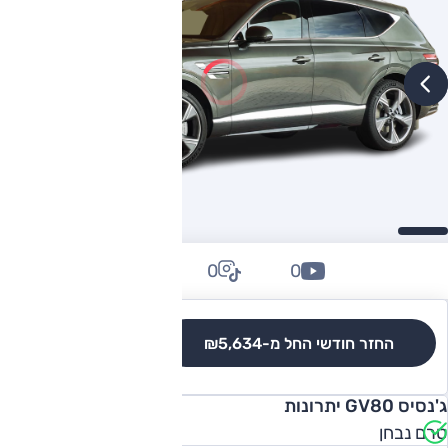
0
0
0
החזר חודשי החל מ-
₪5,634
לגרסאות והשוואה
ג'נסיס GV80 יתרונות
טרם נבחן