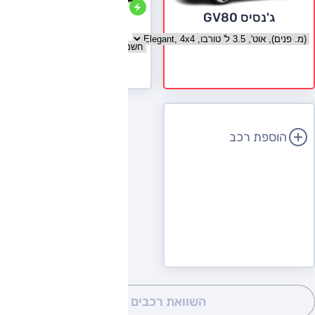
ג'נסיס GV80
ניאו ES8
בחר גרסה ג'נסיס GV80
בחר גרסה ניאו ES8
לעמוד הדגם
הוספת רכב
השוואת רכבים
(0)