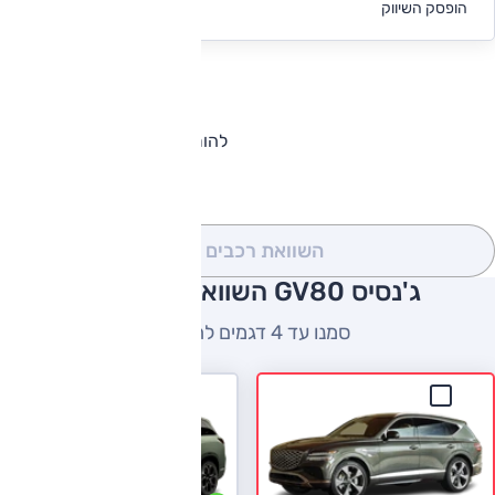
הופסק השיווק
מימון
להורדת קטלוג ג'נסיס GV80
השוואת רכבים
(0)
ג'נסיס GV80 השוואה למתחרים
סמנו עד 4 דגמים להשוואה