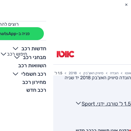
רוצים להת
פניה ב-WhatsApp
חדשות רכב
חיפוש רכב
+
-
מבחני רכב
השוואות רכב
רכב חשמלי
אוטו
הונדה
סיוויק האצ'בק
2018
1.5 ל' טורבו, ידני, Sport
הונדה סיוויק האצ'בק 2018
יד שניה
מחירון רכב
רכב חדש
1.5 ל' טורבו, ידני, Sport
הדגם אינו משווק כרכב חדש