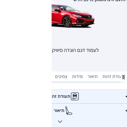
לעמוד דגם הונדה סיוויק האצ'בק
תעודת זהות
תיאור
מידות
צמיגים
מנוע וביצועים
טעינה חשמל
תעודת זהות
תיאור