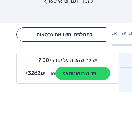
לעמוד דגם יונדאי i30
מדיה
אבזור
Hide config section
להחלפה והשוואת גרסאות
יש לך שאלות על יונדאי i30?
או חייגו
3262
פניה בוואטסאפ
*