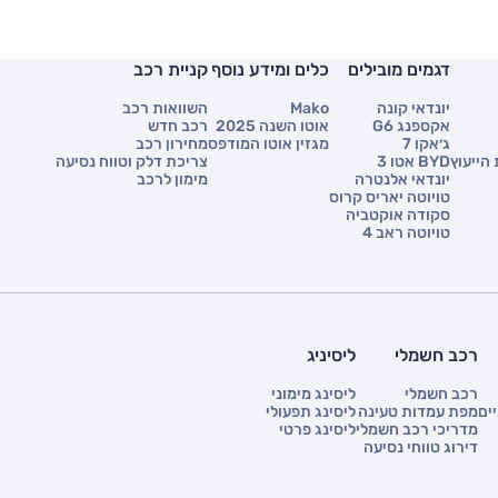
דגמים מובילים
כלים ומידע נוסף
קניית רכב
יונדאי קונה
Mako
השוואות רכב
אקספנג G6
אוטו השנה 2025
רכב חדש
ג׳אקו 7
מגזין אוטו המודפס
מחירון רכב
הייעוץ
BYD אטו 3
צריכת דלק וטווח נסיעה
יונדאי אלנטרה
מימון לרכב
טויוטה יאריס קרוס
סקודה אוקטביה
טויוטה ראב 4
רכב חשמלי
ליסיניג
רכב חשמלי
ליסינג מימוני
ים
מפת עמדות טעינה
ליסינג תפעולי
מדריכי רכב חשמלי
ליסינג פרטי
דירוג טווחי נסיעה