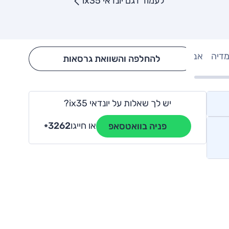
לעמוד דגם יונדאי ix35
מדיה
אבזור
Hide config section
להחלפה והשוואת גרסאות
יש לך שאלות על יונדאי ix35?
או חייגו
3262
פניה בוואטסאפ
*