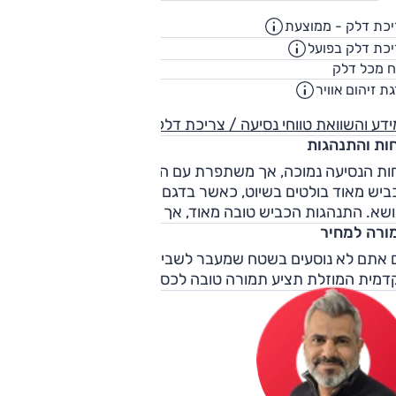
כת דלק - ממוצעת
11.3
ק"מ/ליט
כת דלק בפועל
8.6
ק"מ/ליט
58
ח מכל דלק
ליט
ת זיהום אוויר
5
דע והשוואת טווחי נסיעה / צריכת דלק
חות והתנהגות
חות הנסיעה נמוכה, אך משתפרת עם הגברת המהירות. רעשי
ביש מאוד בולטים בשיוט, כאשר בדגם המחודש מורגש שיפור
ושא. התנהגות הכביש טובה מאוד, אך ההגה מלאכותי לתחושה.
ורה למחיר
 אתם לא נוסעים בשטח שמעבר לשבילי קק"ל, גרסת ההנעה
דמית המוזלת תציע תמורה טובה לכסף – והיא המומלצת בהיצע.