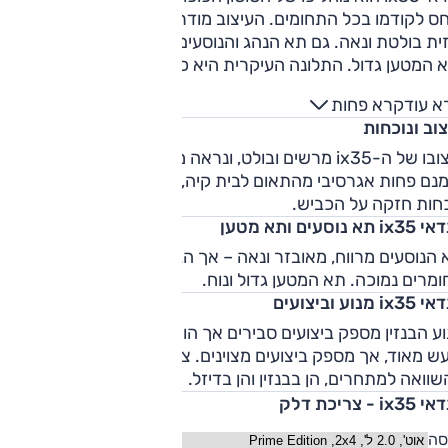
ביחס לקודמו בכל התחומים. העיצוב מודרני ומרשים, עם שפע קימו
וחזית בולטת ונאה. גם תא הנהג והנוסעים מעוצב היטב, המרווח מצוי
 המטען גדול. התלונה העיקרית היא כנגד איכות החומרים
הנמוכה. לארץ הגיעו שלוש יחידות הנעה – בנזין 2.0 ליטר
א עוד
קרא פחות
בהתחלה, 154 כ"ס אחרי מתיחת הפנים), בנזין 2.4 ליטר (177 כ"ס)
וב ונוכחות
וטורבו-דיזל 2.0 ליטר (184 כ"ס) –. כולן משודכות לתיבה אוטומטית
עם 6 הילוכים והנעה קדמית או כפולה. . בשנת 2013 עבר מתיחת
עיצובו של ה-ix35 מרשים ובולט, ונראה מודרני וייחודי מכל זווית. הו
פנים קלה, שעיקרה היה החלפת מנוע ה-2.0 ליטר ביחידה דומה (
נם פחות אגרסיבי מהתאום לבית קיה, הספורטאז', אך עדיין מציג
חדשה) לצד עדכונים קוסמטיים קלים. שיווק ה-ix35 הופסק ביש
כחות חזקה על הכביש.
וסט 2015.
i תא נוסעים ותא מטען
הנוסעים מרווח, מאובזר ונאה – אך הגוונים קודרים ואיכות
מרים נמוכה. תא המטען גדול ונוח.
ix מנוע וביצועים
ע הבנזין מספק ביצועים סבירים אך הוא רועש במאמץ. מנוע הדיז
ש מאוד, אך מספק ביצועים מצוינים. צריכת הדלק לא יוצאת דופן
וואה למתחרים, הן בבנזין והן בדיזל.
ix3 - צריכת דלק
סה