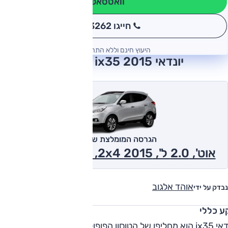
וואטסאפ
חייגו 3262
*
היעוץ חינם וללא התחייבות
יונדאי ix35 2015 חוות דעת
הגרסה המומלצת של אוטו
אוט', 2.0 ל', Prime Edition ,2x4 2015
אוהד אלגוב
נבדק על ידי
ע כללי
יונדאי ix35 הוא מחליפו של הטוסון הפופולרי, שעבר רוויזיה מהותית