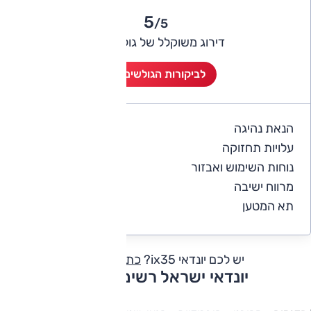
5
/5
דירוג משוקלל של גולשי אוטו
לביקורות הגולשים (2)
הנאת נהיגה
5
עלויות תחזוקה
4
נוחות השימוש ואבזור
4.5
מרווח ישיבה
5
תא המטען
5
יש לכם יונדאי ix35?
כתבו חוות דעת
יונדאי ישראל רשימת דגמים