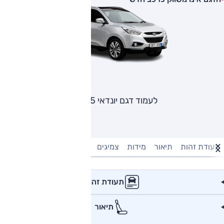
לעמוד דגם יונדאי ix35
תעודת זהות
תיאור
מידות
צמיגים
מנוע וביצועים
טעינה חשמל
תעודת זהות
תיאור