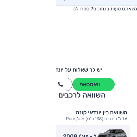
מצאתם טעות בנתונים?
ספרו לנו
יש לך שאלות על יונדאי קונה?
וואטסאפ
חייגו
3262
*
השוואה לרכבים מתחרים
השוואה בין יונדאי קונה
1.6 ל' היברידי (138 כ"ס), אוט', Pure
ל - פיג'ו 2008