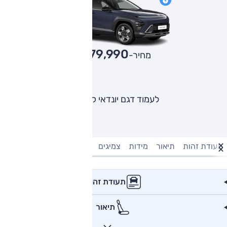
179,990
מחיר-₪
לעמוד דגם יונדאי קונה
תעודת זהות
תיאור
מידות
צמיגים
מנוע וביצועים
טעינה חשמל
תעודת זהות
תיאור