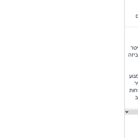
שלו – 400 ליטרים
א מייצר 110 כ"ס (5500 סל"ד) ו-20.4 (2000-3000 סל"ד); השני בנפח 1.5 ליטר
). משך ההאצה ל-100 קמ"ש באיביזה
נוע
ר
חות
ב