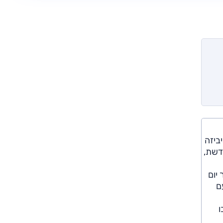
י של איביזה
ישראל גרסה מחודשת,
יום
ם
ו