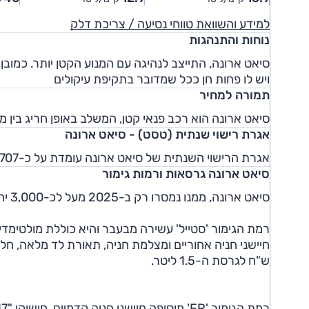
למידע והשוואת טווחי נסיעה / צריכת דלק
נוחות והתנהגות
סיאט ארונה, התייצב לנהיגה עם המנוע הקטן יותר. כמובן, 
ויש לו פחות חן ככל שמדובר בתקיפת עיקולים
תמורה למחיר
סיאט ארונה הוא רכב פנאי קטן, המשלב באופן חריג בין מ
אגרת רישוי שנתית (טסט) - סיאט ארונה
אגרת הרישוי השנתית של סיאט ארונה עומדת על כ-1,707 ש"ח לגרסת 1.0 ליטר, וכ-2,030 ש"ח לשנה לגרסת ה-1.5 ליטר.
סיאט ארונה גרסאות ורמות גימור
סיאט ארונה, ממנו נמסרו רק ב-2025 מעל לכ-3,000 יחידות, מוצע נכון לשנת 2026 בשתי גרסאות מנוע, ושתי רמות גימור.
ש"ח לגרסת ה-1.5 ליטר.