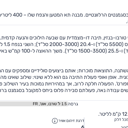
גם מאחור אין שינויים, המושבים ראויים והמרחב כמקובל בסגמנטים הרלוונטיים. מבנה תא המטען והנפח 
 טורבו-בנזין, תיבה דו-מצמדית עם שבעה הילוכים והנעה קדמית.
האחד בנפח 1.0 ליטר עם 3 צילינדרים והו
עם 4 צילינדרים והוא מייצר 150 כ"ס (5000-6000 סל"ד) ו-25.5 (1500-3500 סל"ד
שתנה, התוצאות מוכרות; אותם ביצועים סולידיים ומספקים עם המ
ית. אופן ואופי פעולת התיבה גם הוא ללא שינוי: שילוב שאינו מהי
רט'. הפעולה חלקה לרוב, אך במהירויות נמוכות בעיר השילוב פ
ושים עבודה נאה, פעולתם סבירה פלוס ביחס למקובל בסגמנט ברו
גרסה
כל דלק
דרגת זיהום אוויר
6
יטר