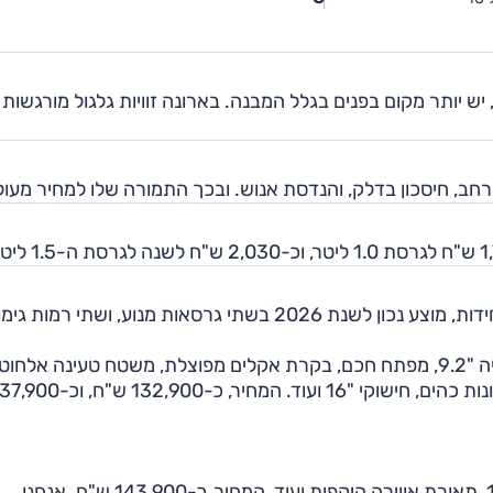
יש יותר מקום בפנים בגלל המבנה. בארונה זוויות גלגול מורגשות י
רחב, חיסכון בדלק, והנדסת אנוש. ובכך התמורה שלו למחיר מעול
רמת הגימור 'סטייל' עשירה מבעבר והיא כוללת מולטימדיה "9.2, מפתח חכם, בקרת אקלים מפוצלת, משטח טעינה אלחוט
חיישני חניה אחוריים ומצלמת חניה, תאורת לד מלאה, חלונות כהים, חישוקי "16 ועוד. המחיר, כ-132,900 
רמת הגימור 'FR' מוסיפה חיישני חניה קדמיים, חישוקי "17, תאורת אווירה היקפית ועוד. המחיר, כ-143,900 ש"ח. אנחנו