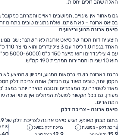
האלה שהם זולים יחסית.
בסיאט ארונה – לא השתנו, ואלה נתונים טובים בתחום זה.
סיאט ארונה מנוע וביצועים
היצע יחידות הכוח של סיאט ארונה לא השתנה; שני מנועי
הוא 10 שניות והמהירות המרבית 190 קמ"ש.
נהגנו בארונה בשתי גרסאות המנוע, ומכיוון שההיצע לא ה
הקטן יותר, טובים מאוד עם הגדול; אותה צריכת דלק חסכונ
מאוד לשמירה על המצמדים ותגובה מהירה יותר במצב 'ספו
מעודן. גם בכל הקשור לפועלת המתלים אין שינוי ואלה ע
המתארים.
סיאט ארונה - צריכת דלק
בתום מבחן מאומץ, הגיע סיאט ארונה לצריכת דלק של 12.9 ק"מ לליטר.
נפח מ
צריכת דלק - ממוצעת
צריכת דלק בפועל
40
12.9
15.9
ק"מ/ליטר
ק"מ/ליטר
ל