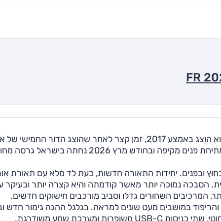
סיאט ארונה Seat Arona הוא רכב פנאי קטן B-SUV. הוא הוצג באמצע 2017, זמן קצר לאחר שהוצג הדור החמיש
איתה הוא חולק מכלולים רבים. בשנת 2021 הדגם עבר מתיחת פנים מקיפה ובחודש מרץ 2026 נחתה ב
 בחוץ ובפנים. יחידות התאורה חדשות, כעת לד מלא עם תאורת אור 
ת. הסבכה נמוכה יותר מאשר קודמתה והיא קצרה יותר ובעיקר ע
יותר, המרכיבים השחורים גדלו וסביב מורכבים חישוקים חדשים.
והריפוד במושבים מעט שונים למראה. בגלגל ההגה גימור חדש וב
ות ומערכת שמע משודרגת.