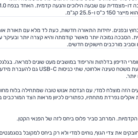
 בחוץ ובפנים. יחידות התאורה חדשות, כעת לד מלא עם תאורת אור 
ת. הסבכה נמוכה יותר מאשר קודמתה והיא קצרה יותר ובעיקר ע
 וסביב מורכבים חישוקים חדשים.
מרי הדיפון בדלתות והריפוד במושבים מעט שונים למראה. בגלגל
ההגה גימור חדש ובו חורים לאחיזה טובה יותר. באבזור כעת משטח טעינה אלחוטי, שתי כניסות SB-C
ותר.
וסעים הזה מוצלח למדי, עם הנדסת אנוש טובה שמתחילה בלוח מחוו
אקלים נפרדת מתחתיו, כפתורים לכיוון מראות הצד המורכבים בד
קדמיות. המרחב סביר פלוס ביחס לזה של הפנאי הקטן.
ובקים את צדי הגוף, נוחים למדי ולא רק ביחס למקובל בסגמנטים