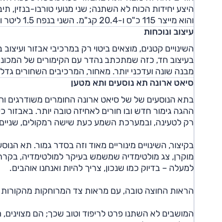
והוא מייצר 115 כ"ס ו-20.4 קג"מ. השני בנפח 1.5 ליטר והוא מייצר 150 כ"ס ו-25.5 קג"מ.
עיצוב ונוכחות
השינויים קטנים, מוצאים ביטוי רק במרכיבי אבזור ועיצוב
בעיצוב חד, כזה שמתכתב נהדר עם הקימורים של המכוני
מבנה שונה ועדכני יותר. מאחור, המרכיבים השחורים גדלו
סיאט ארונה תא נוסעים ותא מטען
בתא הנוסעים של של סיאט ארונה החומרים משודרגים וחו
רק לטעינה, ובמערכת השמע כעת שישה רמקולים, שניים י
בקיצור, השינויים מינוריים מאוד וזה בסדר גמור. תא הנ
מוקרן, צג מולטימדיה שמשמש בעיקר למולטימדיה, בקרת 
למעלה – בדיוק כמו שנכון, צריך להיות ואנחנו אוהבים.
הראות החוצה טובה, עם מראות צד המרוחקות מהקורות ה
המושבים לא השתנו פרט לריפוד וטוב שכך; הם מצוינים, ח