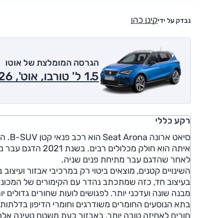
קינן כהן
נבדק על ידי
הגרסה המומלצת של אוטו
1.5 ל' טורבו, אוט', FR 2026
רקע כללי
לאחר שהדגם עבר מתיחת פנים שניה.
השינויים קטנים, מוצאים ביטוי רק במרכיבי אבזור ועיצוב
בעיצוב חד, כזה שמתכתב נהדר עם הקימורים של המכוני
מבנה שונה ועדכני יותר. לפגושים לועות שחורים גדולים 
בתא הנוסעים החומרים משודרגים וחומרי הדיפון בדלתות 
חורים לאחיזה טובה יותר. באבזור כעת משטח טעינה אלחוטי, שתי כניסות USB-C משופר