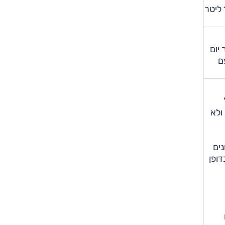
היצע יחידות הכוח לא השתנה; שני מנועי טורבו-בנזין, תיבה דו-מצמדית עם שבעה הילוכים והנעה קדמית. האחד בנפח 1.0 ליטר
יום
ם
U גם להעברת מידע ולא
נים
ופן