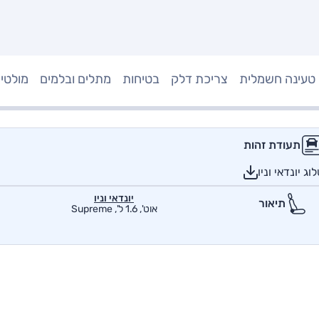
טעינה חשמלית
צריכת דלק
בטיחות
מתלים ובלמים
מולטי
תעודת זהות
ג יונדאי וניו
יונדאי וניו
תיאור
אוט', 1.6 ל', Supreme