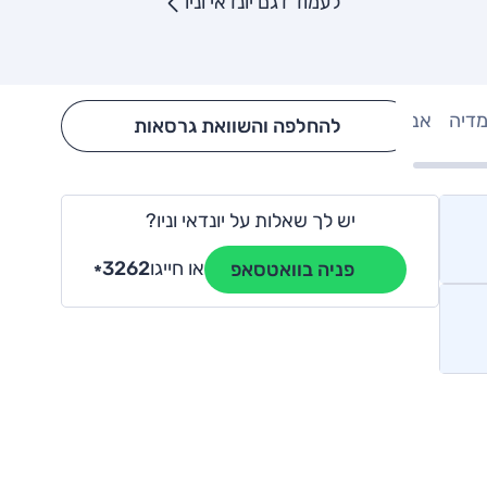
לעמוד דגם יונדאי וניו
מדיה
אבזור
Hide config section
להחלפה והשוואת גרסאות
יש לך שאלות על יונדאי וניו?
או חייגו
3262
פניה בוואטסאפ
*