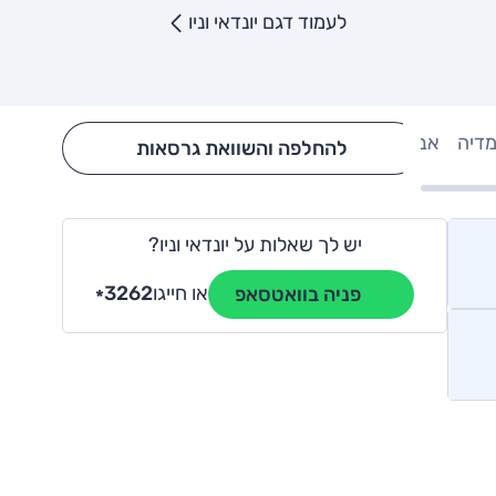
לעמוד דגם יונדאי וניו
מדיה
אבזור
Hide config section
להחלפה והשוואת גרסאות
יש לך שאלות על יונדאי וניו?
או חייגו
3262
פניה בוואטסאפ
*