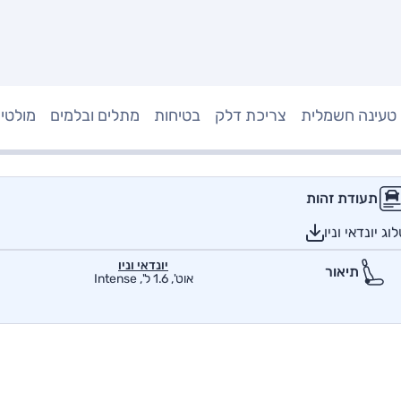
טעינה חשמלית
צריכת דלק
בטיחות
מתלים ובלמים
מולטי
תעודת זהות
ג יונדאי וניו
יונדאי וניו
תיאור
אוט', 1.6 ל', Intense