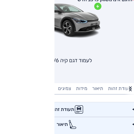
לעמוד דגם קיה EV6
תעודת זהות
תיאור
מידות
צמיגים
מנוע וביצועים
טעינה חשמל
תעודת זהות
תיאור