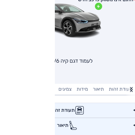
לעמוד דגם קיה EV6
תעודת זהות
תיאור
מידות
צמיגים
מנוע וביצועים
טעינה חשמל
תעודת זהות
תיאור