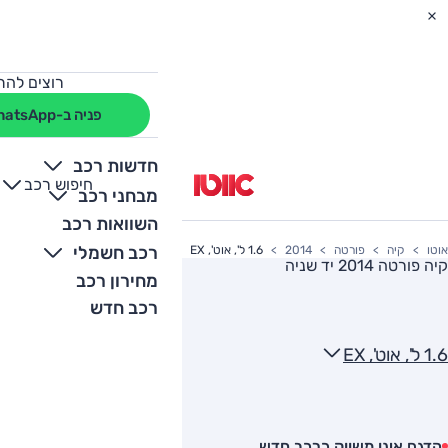
רוצים להת
פניה ב-WhatsApp
חדשות רכב
חיפוש רכב
+
-
מבחני רכב
השוואות רכב
רכב חשמלי
אוטו
קיה
פורטה
2014
1.6 ל', אוט', EX
קיה פורטה 2014
יד שניה
מחירון רכב
רכב חדש
1.6 ל', אוט', EX
הדגם אינו משווק כרכב חדש