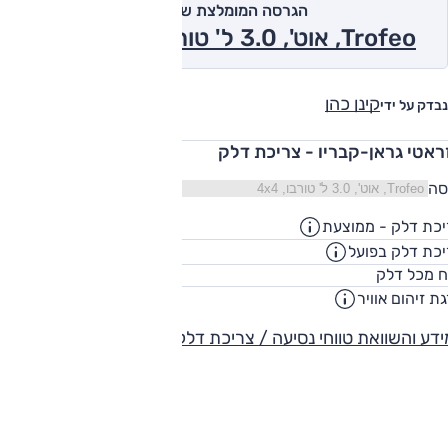
הגרסה המומלצת של אוטו
Trofeo, אוט', 3.0 ל' טורבו, 4x4 2025
קינן כהן
נבדק על ידי
ראטי גראן-קבריו - צריכת דלק
סה
כת דלק - ממוצעת
9.4
ק"מ/ליט
כת דלק בפועל
7.6
ק"מ/ליט
70
ח מכל דלק
ליט
ת זיהום אוויר
5
דע והשוואת טווחי נסיעה / צריכת דלק