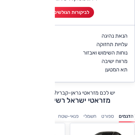
לביקורות הגולשים (2)
הנאת נהיגה
5
עלויות תחזוקה
4
נוחות השימוש ואבזור
5
מרווח ישיבה
5
תא המטען
5
יש לכם מזראטי גראן-קבריו?
כתבו חוות דעת
מזראטי ישראל רשימת דגמים
הדגמים
ספורט
חשמלי
פנאי-שטח