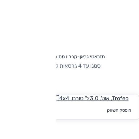
מזראטי גראן-קבריו מחירון וגרסאות
סמנו עד 4 גרסאות להשוואה
החזר חודשי
Trofeo, אוט', 3.0 ל' טורבו, 4x4
לקבלת הצעת
הופסק השיווק
מימון