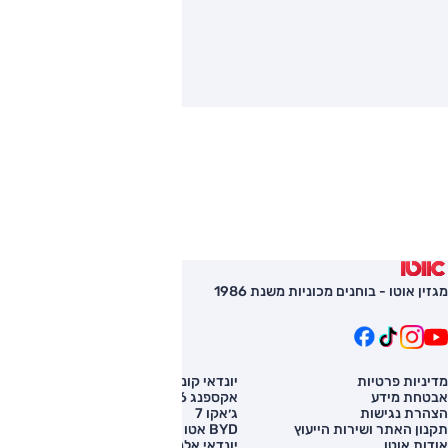
מגזין אוטו - בוחנים מכוניות משנת 1986
מדיניות פרטיות
יונדאי קונה
השוואת רכב
אבטחת מידע
אקספנג G6
רכב חדש
הצהרת נגישות
ג׳אקו 7
מחירון רכב
תקנון האתר ושירות הייעוץ
BYD אטו 3
מימון לרכב
אודות אוטו
יונדאי אלנטרה