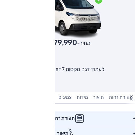
279,990
מחיר-₪
לעמוד דגם מקסוס E-Deliver 7
תעודת זהות
תיאור
מידות
צמיגים
מנוע וביצועים
טעינה חשמל
תעודת זהות
תיאור