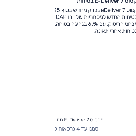
E-Deliver  בטיחות
מקסוס eDeliver 7 נבדק מחדש בסוף 2025 תחת פרוטוקול
הבטיחות החדש למסחריות של יורו NCAP, וזכה לציון של 5 כוכבים
במבחני הריסוק, עם 67% בנהיגה בטוח
טיחות אחרי תאונה.
מקסוס E-Deliver 7 מחירון וגרסאות
סמנו עד 4 גרסאות להשוואה