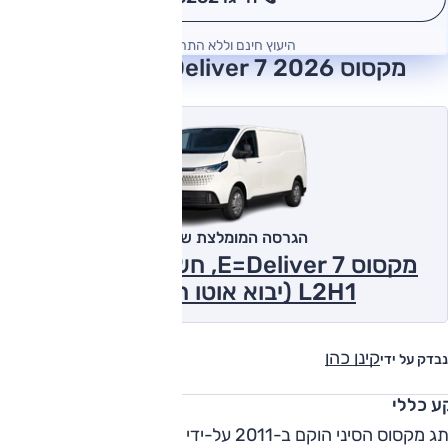
*
היעוץ חינם וללא התחייבות
מקסוס E-Deliver 7 2026 חוות דעת
הגרסה המומלצת של אוטו
מקסוס E=Deliver 7, חשמלי, ארוך נמוך
L2H1 (יבוא אוטו חן) 2026
קינן כהן
נבדק על ידי
ע כללי
מותג מקסוס הסיני הוקם ב-2011 על-ידי תאגיד הרכב הסיני SAIC,