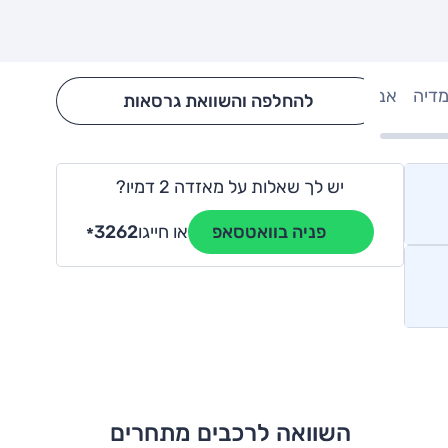
מדיה
אבזור
Hide config section
להחלפה והשוואת גרסאות
יש לך שאלות על מאזדה 2 דמיו?
או חייגו
3262
פניה בוואטסאפ
*
השוואה לרכבים מתחרים